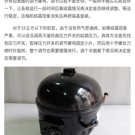
针转动里面的调节螺母，调节过程不要太快，一般转半圈左右就暂停
一下，让系统运行一段时间后看结霜情况再决定是否继续调整。等运
行稳定，压缩机结霜现象消失后再把端盖旋紧。
对于15立方以下的机型，由于没有热气旁通阀，如果结霜现象
严重，可以适当调高冷凝风扇压力开关的起跳压力。具体方法是先找
到压力开关，取掉压力开关的调节螺母固定小片，然后用十字螺丝刀
顺时针旋转，整个调节也需要慢慢进行，调个半圈看下情况再决定是
否需要调节。