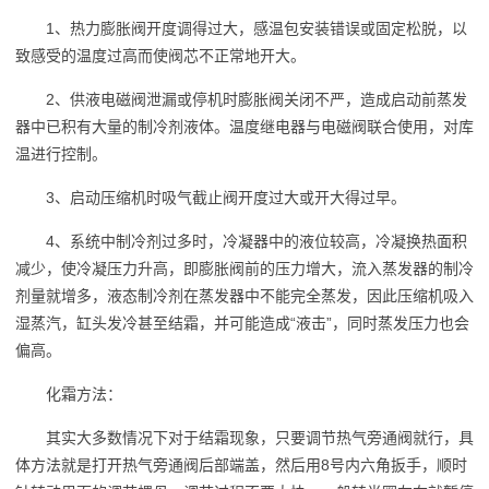
1、热力膨胀阀开度调得过大，感温包安装错误或固定松脱，以
致感受的温度过高而使阀芯不正常地开大。
2、供液电磁阀泄漏或停机时膨胀阀关闭不严，造成启动前蒸发
器中已积有大量的制冷剂液体。温度继电器与电磁阀联合使用，对库
温进行控制。
3、启动压缩机时吸气截止阀开度过大或开大得过早。
4、系统中制冷剂过多时，冷凝器中的液位较高，冷凝换热面积
减少，使冷凝压力升高，即膨胀阀前的压力增大，流入蒸发器的制冷
剂量就增多，液态制冷剂在蒸发器中不能完全蒸发，因此压缩机吸入
湿蒸汽，缸头发冷甚至结霜，并可能造成“液击”，同时蒸发压力也会
偏高。
化霜方法：
其实大多数情况下对于结霜现象，只要调节热气旁通阀就行，具
体方法就是打开热气旁通阀后部端盖，然后用8号内六角扳手，顺时