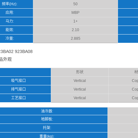
频率(Hz):
50
应用:
MBP
马力:
1+
能效:
2.10
冷量:
2.885
3BA02 923BA08
品外观
形状
材
吸气接口
Vertical
Cop
排气接口
Vertical
Cop
工艺接口
Vertical
Cop
油冷器:
地脚板:
托架:
重量(kg):