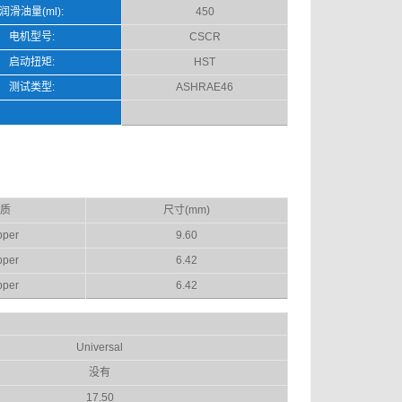
润滑油量(ml):
450
电机型号:
CSCR
启动扭矩:
HST
测试类型:
ASHRAE46
质
尺寸(mm)
per
9.60
per
6.42
per
6.42
Universal
没有
17.50