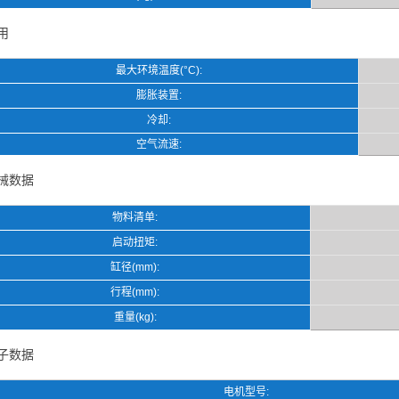
用
最大环境温度(°C):
膨胀装置:
冷却:
空气流速:
械数据
物料清单:
启动扭矩:
缸径(mm):
行程(mm):
重量(kg):
子数据
电机型号: