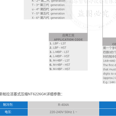
斯帕拉活塞式压缩NT6226GK详细参数：
制冷剂:
R-404A
电压:
220-240V 50Hz 1 ~