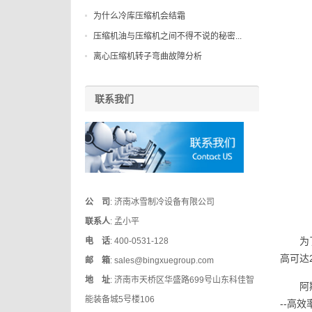
为什么冷库压缩机会结霜
压缩机油与压缩机之间不得不说的秘密...
离心压缩机转子弯曲故障分析
联系我们
公 司
: 济南冰雪制冷设备有限公司
联系人
: 孟小平
为
电 话
: 400-0531-128
高可达
邮 箱
: sales@bingxuegroup.com
地 址
: 济南市天桥区华盛路699号山东科佳智
阿
能装备城5号楼106
--高效