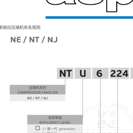
斯帕拉压缩机命名规则: