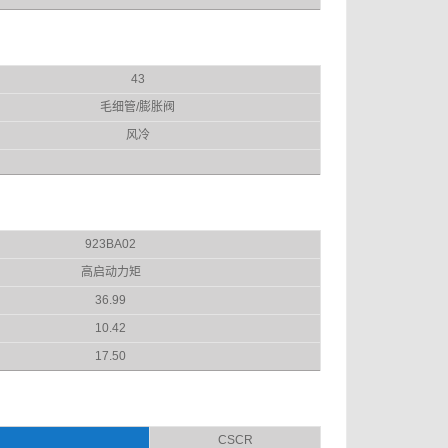
43
毛细管/膨胀阀
风冷
923BA02
高启动力矩
36.99
10.42
17.50
CSCR