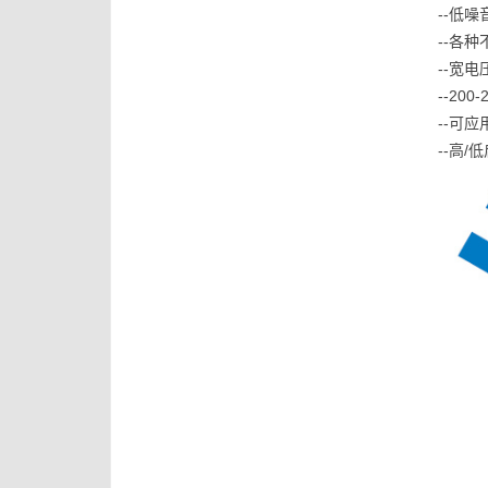
--低
--各
--宽电压
--20
--可应
--高/