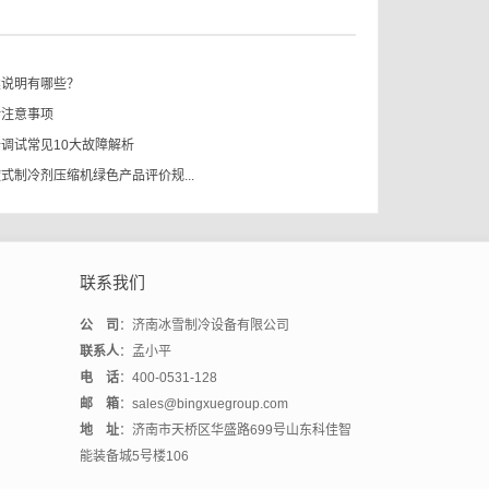
类说明有哪些？
计注意事项
调试常见10大故障解析
式制冷剂压缩机绿色产品评价规...
联系我们
公 司
：济南冰雪制冷设备有限公司
联系人
：孟小平
电 话
：400-0531-128
邮 箱
：sales@bingxuegroup.com
地 址
：济南市天桥区华盛路699号山东科佳智
能装备城5号楼106