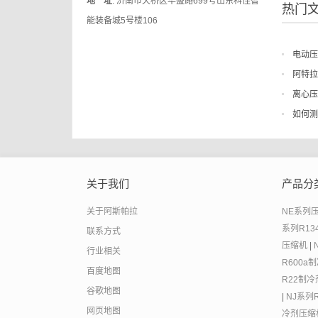
地 址
: 济南市天桥区华盛路699号山东科佳智
热门
能装备城5号楼106
电动压
阿特拉
离心压
如何测
关于我们
产品分
关于阿斯帕拉
NE系列
系列R1
联系方式
压缩机
|
行业相关
R600a
百度地图
R22制
谷歌地图
|
NJ系列
网页地图
冷剂压缩