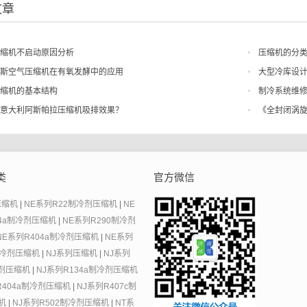
文章
缩机不启动原因分析
压缩机的分
斯空气压缩机在有氧发酵中的应用
大型冷库设
缩机的基本结构
制冷系统维修
意大利阿斯帕拉压缩机吸排效果？
《全封闭涡旋
类
官方微信
压缩机
|
NE系列R22制冷剂压缩机
|
NE
34a制冷剂压缩机
|
NE系列R290制冷剂
NE系列R404a制冷剂压缩机
|
NE系列
制冷剂压缩机
|
NJ系列压缩机
|
NJ系列
冷剂压缩机
|
NJ系列R134a制冷剂压缩机
R404a制冷剂压缩机
|
NJ系列R407c制
机
|
NJ系列R502制冷剂压缩机
|
NT系