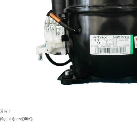
 没有了
{$gdata['prev]['title']}