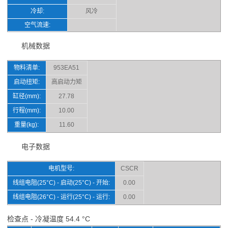
冷却:
风冷
空气流速:
机械数据
物料清单:
953EA51
启动扭矩:
高启动力矩
缸径(mm):
27.78
行程(mm):
10.00
重量(kg):
11.60
电子数据
电机型号:
CSCR
线组电阻(25°C) - 启动(25°C) - 开始:
0.00
线组电阻(26°C) - 运行(25°C) - 运行:
0.00
检查点 - 冷凝温度 54.4 °C