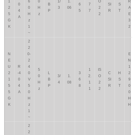
1
6
0
1/
1.
O
R
0
B
6
7
SI
S
2
0
H
3
06
2
A
4
P
5
7
R
T
5
H
z
2
E
A
G
z
3
K
1
2
~
2
2
N
0-
E
E
2
N
U
R
4
1
5
1
IS
2
-4
0
L
3
C
H
2
0
3/
1.
2.
O
1
0
V
B
6
SI
S
9
H
4
08
1
2
5
4
5
P
8
R
T
0
z
1
2
5
A
0
0
G
H
H
K
z
H
1
~
2
2