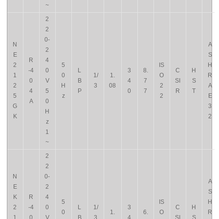
~
2
2
0-
N
A
2
E
S
R
4
2
5
IS
H
-4
0
L
3
8.
C
H
1
0
1/
1.
O
R
0
V
B
4
7
SI
S
2
H
3
08
2
A
4
5
P
0
7
R
T
5
z
2
E
A
0
G
3
H
K
2
z
1
~
2
2
N
0-
A
E
2
S
K
R
4
5
IS
H
2
-4
0
L
1/
3
C
H
0
1.
6.
O
R
1
0
V
B
3
4
SI
S