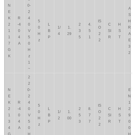
N
0-
A
E
2
S
K
R
4
5
IS
H
2
-4
0
L
2
4.
C
H
0
1/
1.
O
R
1
0
V
B
3
5
SI
S
H
4
29
2
A
1
4
5
P
5
1
R
T
z
2
E
7
A
0
3
G
H
2
K
z
1
~
2
2
N
0-
E
E
2
N
K
R
4
1
5
IS
2
-4
0
L
2
8.
C
H
2
0
1/
1.
O
1
0
V
B
5
7
SI
S
9
H
2
00
2
3
4
5
P
3
7
R
T
0
z
2
4
A
0
0
G
H
H