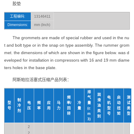
胶垫
工程编码:
13146411
Dimensions:
mm (Inch)
The grommets are made of special rubber and used in the nu
t and bolt type or in the snap on type assembly. The rummer grom
met. the dimensions of which are shown in the figure below. was d
eveloped for installation in compressors with 16 and 19 mm diame
ters holes in the base plate.
阿斯帕拉活塞式压缩产品列表：
排
润
频
气
电
启
测
制
滑
型
电
频
应
马
率/
冷
量
机
动
试
冷
油
号
压
率
用
力
回
量
(c
型
扭
类
剂
类
转
m
号
矩
型
别
3)
2
2