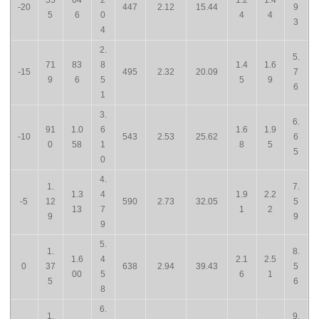
-20
447
2.12
15.44
9
5
6
0
4
4
3
4
2.
5.
71
83
8
1.4
1.6
-15
495
2.32
20.09
7
9
6
5
5
9
6
1
3.
6.
91
1.0
6
1.6
1.9
-10
543
2.53
25.62
6
0
58
1
8
5
5
0
4.
1.
7.
1.3
4
1.9
2.2
-5
12
590
2.73
32.05
5
13
7
1
2
9
9
9
5.
1.
8.
1.6
4
2.1
2.5
0
37
638
2.94
39.43
5
00
5
6
1
5
6
8
6.
1.
9.