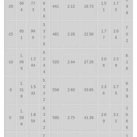
66
77
6
1.5
1.7
-20
441
2.12
16.73
9
4
3
3
1
5
8
6
3.
7.
85
99
3
1.7
2.0
-15
481
2.28
21.56
0
1
0
7
7
6
2
8
4.
1.
8.
1.2
2
2.0
2.3
-10
06
520
2.44
27.26
1
44
4
6
9
9
6
4
5.
1.
9.
1.5
2
2.3
2.7
-5
31
558
2.60
33.85
3
33
3
6
5
8
8
2
6.
1
1.
1.8
3
2.6
3.1
0.
0
59
595
2.75
41.39
59
4
9
2
6
8
2
6
7.
1