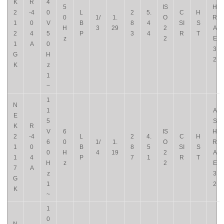
K
R
4
5
IS
H
2
-4
0
L
2
5.
C
H
0
1/
1.
O
R
1
0
V
B
8
4
SI
S
H
3
29
2
A
2
4
5
P
3
4
R
T
z
2
E
1
A
0
3
G
H
2
K
z
1
~
1
N
1
A
E
5
S
K
R
V
6
IS
H
2
-4
L
2
4.
C
H
6
0
1/
1.
O
R
1
0
B
8
5
SI
S
0
H
4
19
2
A
1
4
P
7
1
R
T
H
z
2
E
7
A
z
3
G
1
2
K
~
1
0