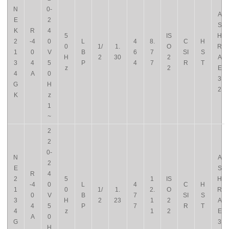
N
0-
A
E
2
S
K
R
4
5
IS
H
2
-4
0
L
4
8.
C
H
0
1/
1.
O
R
1
0
V
B
6
7
SI
S
H
2
30
2
A
3
4
5
P
4
7
R
T
z
2
E
4
A
0
3
G
H
2
K
z
1
~
2
2
0-
N
A
2
E
S
R
4
2
5
1
IS
H
-4
0
L
4
C
H
1
0
1/
1.
2.
O
R
0
V
B
7
SI
S
3
H
2
23
1
2
A
4
5
P
7
R
T
4
z
1
2
E
A
0
G
3
H