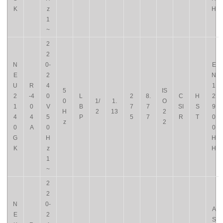
K
z
H
1
~
2
2
N
0-
E
E
2
N
U
R
4
1
5
IS
2
-4
0
L
2
8.
C
H
2
0
1/
1.
O
1
0
V
B
7
7
SI
S
9
H
2
13
2
4
4
5
P
5
7
R
T
0
z
2
0
A
0
0
G
H
H
K
z
H
1
~
2
2
N
0-
A
E
2
S