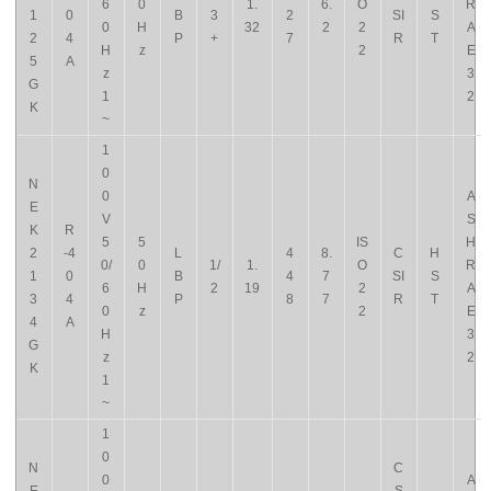
6
0
1.
6.
O
R
1
0
B
3
2
SI
S
0
H
32
2
2
A
2
4
P
+
7
R
T
H
z
2
E
5
A
z
3
G
1
2
K
~
1
0
N
0
A
E
V
S
K
R
5
5
IS
H
2
-4
L
4
8.
C
H
0/
0
1/
1.
O
R
1
0
B
4
7
SI
S
6
H
2
19
2
A
3
4
P
8
7
R
T
0
z
2
E
4
A
H
3
G
z
2
K
1
~
1
0
N
C
0
A