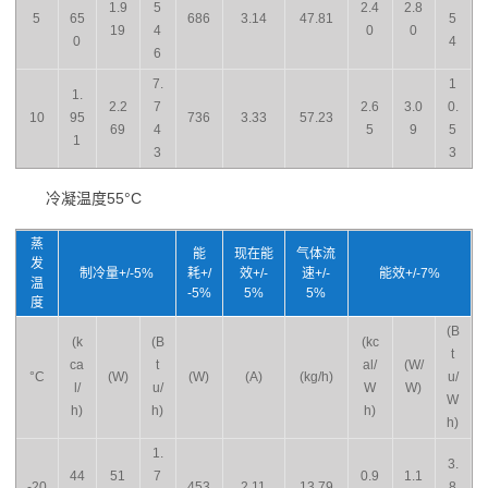
1.9
5
2.4
2.8
5
65
686
3.14
47.81
5
19
4
0
0
0
4
6
7.
1
1.
2.2
7
2.6
3.0
0.
10
95
736
3.33
57.23
69
4
5
9
5
1
3
3
冷凝温度55°C
蒸
能
现在能
气体流
发
制冷量+/-5%
耗+/
效+/-
速+/-
能效+/-7%
温
-5%
5%
5%
度
(B
(k
(B
(kc
t
ca
t
al/
(W/
°C
(W)
(W)
(A)
(kg/h)
u/
l/
u/
W
W)
W
h)
h)
h)
h)
1.
3.
44
51
7
0.9
1.1
-20
453
2.11
13.79
8