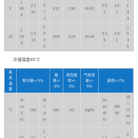
1.
2.2
5
3.0
3.5
1.
5
90
632
2.90
49.92
20
7
2
1
9
8
3
9
8.
1
2.
2.6
9
3.3
3.9
3.
10
24
669
3.04
59.48
16
2
6
1
3
9
5
5
冷凝温度45°C
蒸
能
现在能
气体流
发
制冷量+/-5%
耗+/
效+/-
速+/-
能效+/-7%
温
-5%
5%
5%
度
(B
(k
(B
(kc
t
ca
t
al/
(W/
°C
(W)
(W)
(A)
(kg/h)
u/
l/
u/
W
W)
W
h)
h)
h)
h)
2.
4.
55
64
2
1.2
1.4