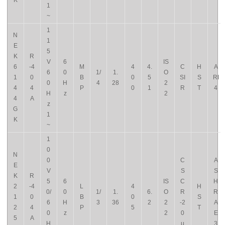
K
1
~
1
N
1
E
5
K
R
V
6
IS
6
-4
M
4
4.
C
H
A
6
0
1/
1.
O
1
0
B
0
5
SI
S
RI
0
H
4
28
2
4
4
P
0
1
R
T
4
H
z
2
4
A
z
G
1
K
~
1
0
N
0
C
A
E
V
S
S
K
R
5
6
IS
C
H
2
-4
L
4
H
0/
0
1/
1.
6.
O
R
R
1
0
B
0
S
6
H
3
36
2
2
-2
A
2
4
P
5
T
0
z
2
0
E
5
A
H
μ
3