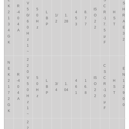
E
S
V
S
K
R
C
5
5
IS
H
2
-4
L
4
8.
R
H
0/
0
1/
1.
O
R
1
0
B
5
7
-1
S
6
H
2
28
2
A
3
4
P
3
7
7.
T
0
z
2
E
4
A
5
H
3
G
μ
z
2
K
F
1
~
2
N
2
C
E
E
0
S
K
R
N
V
5
IS
C
2
-4
L
4
1
H
1
5
0
3/
1.
O
R
1
0
B
6
6.
S
2
0
H
4
04
2
-1
7
4
P
1
8
T
9
H
z
2
0
2
A
0
z
μ
G
0
1
F
K
~
2
2