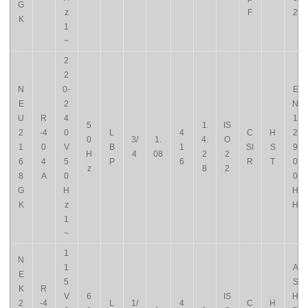
G
z
F
2
K
1
~
2
2
N
0-
E
E
2
N
U
R
4
1
5
1
IS
2
-4
0
L
4
C
H
2
0
3/
1.
4.
O
1
0
V
B
1
SI
S
9
H
4
08
2
2
6
4
5
P
6
R
T
0
z
8
2
8
A
0
0
G
H
H
K
z
H
1
~
1
N
1
A
E
5
S
K
R
V
6
IS
H
2
-4
L
1/
4
C
H