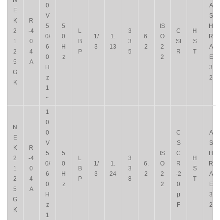
N
0
A
E
V
S
K
R
5
5
IS
H
2
-4
L
3
C
H
0/
0
1/
1.
6.
O
R
1
0
B
3
SI
S
6
H
3
13
2
2
A
2
4
P
5
R
T
0
z
2
E
5
A
H
3
G
z
2
K
1
~
1
0
N
0
C
A
E
V
S
S
K
R
5
5
IS
C
H
2
-4
L
3
H
0/
0
1/
1.
6.
O
R
R
1
0
B
3
S
6
H
3
24
2
2
-2
A
2
4
P
8
T
0
z
2
0
E
5
A
H
μ
3
G
z
F
2
K
1