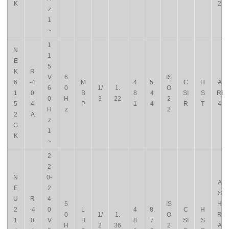
K
2
z
1
~
1
N
1
E
5
K
R
V
6
IS
6
-4
M
4
5.
C
H
A
6
0
1/
1.
O
1
0
B
8
4
SI
S
RI
0
H
3
22
2
5
4
P
1
4
R
T
4
H
z
2
2
A
z
G
1
K
~
2
2
N
0-
A
E
2
S
U
R
4
5
IS
H
2
-4
0
L
4
8.
C
H
0
1/
1.
O
R
1
0
V
B
8
7
SI
S
H
2
36
2
A