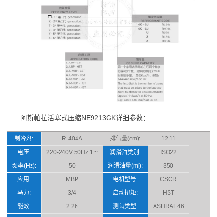
阿斯帕拉活塞式压缩NE9213GK详细参数：
制冷剂:
R-404A
排气量(cm):
12.11
电压:
220-240V 50Hz 1 ~
润滑油类别:
ISO22
频率(Hz):
50
润滑油量(ml):
350
应用:
MBP
电机型号:
CSCR
马力:
3/4
启动扭矩:
HST
能效:
2.26
测试类型:
ASHRAE46