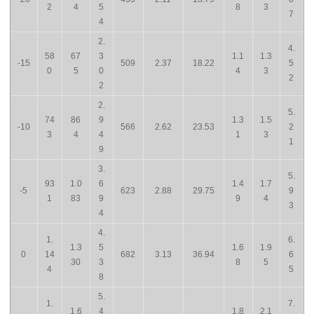
2
4
5
8
3
7
4
2.
4.
58
67
3
1.1
1.3
-15
509
2.37
18.22
5
0
5
0
4
3
2
2
2.
5.
74
86
9
1.3
1.5
-10
566
2.62
23.53
2
3
4
4
1
3
1
9
3.
5.
93
1.0
6
1.4
1.7
-5
623
2.88
29.75
9
1
83
9
9
4
3
4
4.
1.
6.
1.3
5
1.6
1.9
0
14
682
3.13
36.94
6
30
3
8
5
4
5
8
5.
1.
7.
1.6
4
1.8
2.1