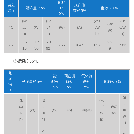
能耗
蒸发
现在能
制冷量+/-5%
+/-
能效+/-7%
温度
效+/-5%
5%
(kc
(Bt
(kca
(Bt
(W/
°C
al/
(W)
u/
(W)
(A)
l/W
u/W
W)
h)
h)
h)
h)
1.5
1.7
5.9
2.2
7.2
765
3.47
1.97
7.83
10
56
92
9
冷凝温度35°C
蒸
能
现在能
气体流
发
制冷量+/-5%
耗+/
效+/-
速+/-
能效+/-7%
温
-5%
5%
5%
度
(B
(k
(B
(kc
t
ca
t
al/
(W/
°C
(W)
(W)
(A)
(kg/h)
u/
l/
u/
W
W)
W
h)
h)
h)
h)
2.
5.