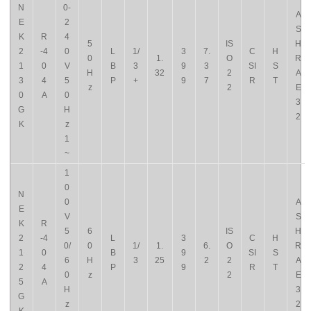
N
0-
A
E
2
S
K
R
4
5
IS
H
2
-4
0
L
1/
3
7.
C
H
0
1.
O
R
1
0
V
B
3
9
3
SI
S
H
32
2
A
3
4
5
P
+
9
7
R
T
z
2
E
0
A
0
3
G
H
2
K
z
1
~
1
0
N
0
A
E
V
S
K
R
5
6
IS
H
2
-4
L
3
C
H
0/
0
1/
1.
6.
O
R
1
0
B
9
SI
S
6
H
3
25
2
2
A
2
4
P
9
R
T
0
z
2
E
5
A
H
3
G
z
2