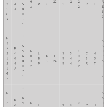
H
22
2
2
A
2
4
5
P
+
1
R
T
z
2
E
5
A
0
3
G
H
2
K
z
1
~
1
N
1
A
E
5
S
K
R
V
6
IS
H
2
-4
L
3
5.
C
H
6
0
1/
1.
O
R
1
0
B
5
4
SI
S
0
H
3
24
2
A
2
4
P
5
4
R
T
H
z
2
E
1
A
z
3
G
1
2
K
~
1
N
1
A
E
5
S
R
2
V
6
IS
H
-4
L
3
8.
C
H