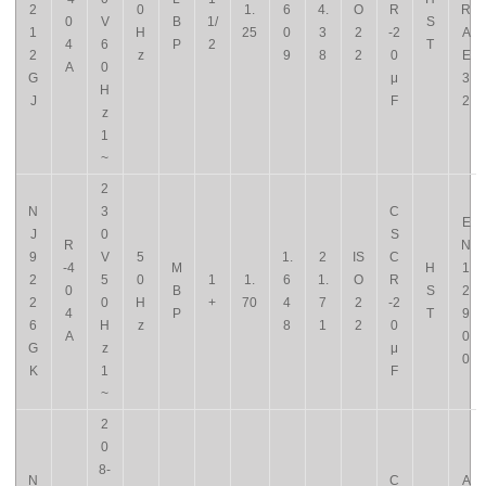
2
0
1.
6
4.
O
R
R
0
V
B
1/
S
1
H
25
0
3
2
-2
A
4
6
P
2
T
2
z
9
8
2
0
E
A
0
G
μ
3
H
J
F
2
z
1
~
2
N
3
C
E
J
0
S
R
N
9
V
5
1.
2
IS
C
-4
M
H
1
2
5
0
1
1.
6
1.
O
R
0
B
S
2
2
0
H
+
70
4
7
2
-2
4
P
T
9
6
H
z
8
1
2
0
A
0
G
z
μ
0
K
1
F
~
2
0
8-
N
C
A