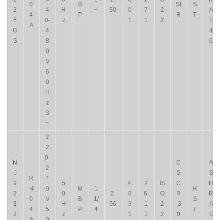
0
B
SI
S
2
4
H
+
50
0
7
2
A
4
P
R
T
6
0-
z
1
1
2
E
A
G
4
4
S
8
6
0
V
6
0
H
z
3
~
2
2
0-
N
C
A
2
J
S
S
R
4
9
5
4.
2
IS
C
H
-4
0
M
1
H
2
0
2.
0
6.
O
R
R
0
V
B
1/
S
3
H
56
3
1
2
-3
A
4
5
P
4
T
2
z
1
1
2
0
E
A
0