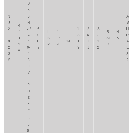
V
5
N
0
A
J
H
S
R
2
z /
6
1.
2
IS
H
-4
L
1
R
H
1
4
0
1.
3
6.
O
R
0
B
1/
SI
S
9
4
H
24
1
1
2
A
4
P
4
R
T
2
0-
z
9
1
2
E
A
G
4
3
S
8
2
0
V
6
0
H
z
3
~
3
8
0-