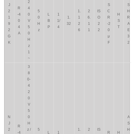
2
J
S
S
R
4
2
5
1.
2
IS
C
H
-4
0
L
1
H
1
0
1.
1
6.
O
R
R
0
V
B
1/
S
9
H
32
2
1
2
-2
A
4
5
P
4
T
2
z
6
1
2
0
E
A
0
G
μ
3
H
K
F
2
z
1
~
3
8
0-
4
2
0
V
5
N
0
A
J
H
S
R
2
z /
5
1.
2
IS
H
-4
L
1
R
H