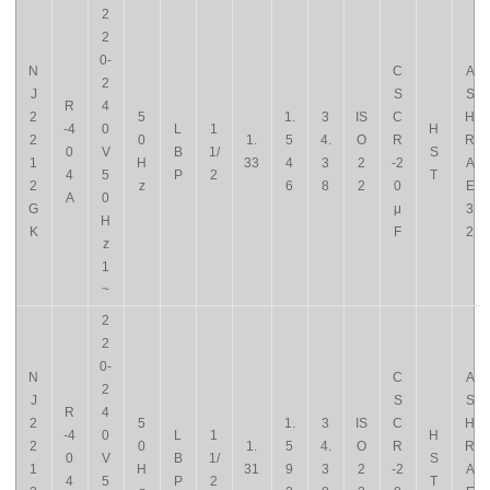
2
2
0-
N
C
A
2
J
S
S
R
4
2
5
1.
3
IS
C
H
-4
0
L
1
H
2
0
1.
5
4.
O
R
R
0
V
B
1/
S
1
H
33
4
3
2
-2
A
4
5
P
2
T
2
z
6
8
2
0
E
A
0
G
μ
3
H
K
F
2
z
1
~
2
2
0-
N
C
A
2
J
S
S
R
4
2
5
1.
3
IS
C
H
-4
0
L
1
H
2
0
1.
5
4.
O
R
R
0
V
B
1/
S
1
H
31
9
3
2
-2
A
4
5
P
2
T