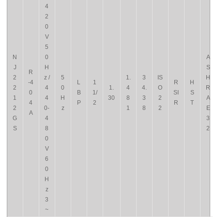
4
2
0
V
5
N
0
A
J
H
S
R
2
z /
5
1.
3
IS
H
-4
L
1
R
H
2
4
0
1.
4
4.
O
R
0
B
1/
SI
S
1
4
H
30
8
3
2
A
4
P
2
R
T
2
0-
z
1
8
2
E
A
G
4
3
S
8
2
0
V
6
0
H
z
3
~