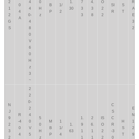
2
4
0
1.
7
4.
O
R
0
B
1/
SI
S
1
4
H
30
3
3
2
A
4
P
2
R
T
2
0-
z
3
8
2
E
A
G
4
3
S
8
2
0
V
6
0
H
z
3
~
2
2
0-
N
C
2
E
J
S
R
4
N
9
5
1.
2
IS
C
-4
0
M
1
H
1
2
0
1.
9
6.
O
R
0
V
B
1/
S
2
3
H
63
1
1
2
-3
4
5
P
4
T
9
2
z
1
1
2
0