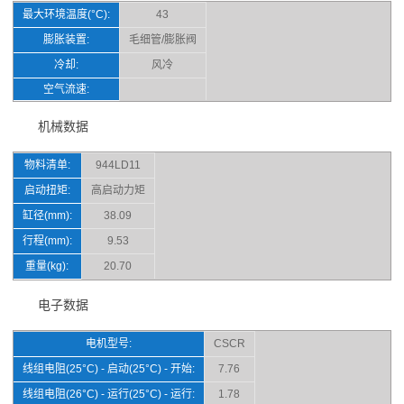
最大环境温度(°C):
43
膨胀装置:
毛细管/膨胀阀
冷却:
风冷
空气流速:
机械数据
物料清单:
944LD11
启动扭矩:
高启动力矩
缸径(mm):
38.09
行程(mm):
9.53
重量(kg):
20.70
电子数据
电机型号:
CSCR
线组电阻(25°C) - 启动(25°C) - 开始:
7.76
线组电阻(26°C) - 运行(25°C) - 运行:
1.78