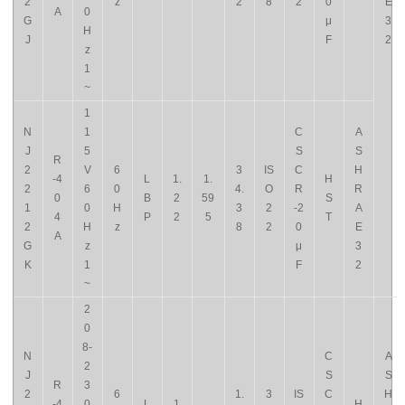
2
z
2
8
2
0
E
A
0
G
μ
3
H
J
F
2
z
1
~
1
N
1
C
A
J
5
S
S
R
2
V
6
3
IS
C
H
-4
L
1.
1.
H
2
6
0
4.
O
R
R
0
B
2
59
S
1
0
H
3
2
-2
A
4
P
2
5
T
2
H
z
8
2
0
E
A
G
z
μ
3
K
1
F
2
~
2
0
8-
N
C
A
2
J
S
S
R
3
2
6
1.
3
IS
C
H
-4
0
L
1
H