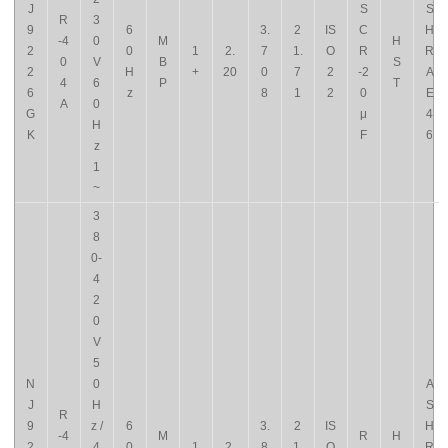
J
S
S
R
3
9
6
3.
2
IS
C
H
-4
0
M
H
2
0
1
2.
7
1.
O
R
R
0
V
B
S
2
H
+
20
0
7
2
-2
A
4
6
P
T
6
z
8
1
2
0
E
A
0
G
μ
4
H
K
F
6
z
1
~
3
8
0-
4
2
0
V
5
N
0
A
J
H
S
R
9
z /
6
3.
2
IS
H
-4
M
R
H
2
4
0
1
2.
8
1.
O
R