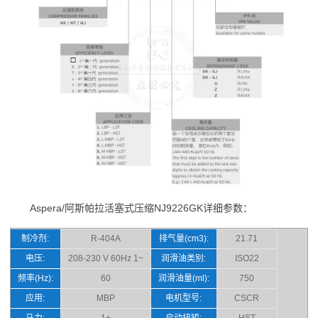
Aspera/阿斯帕拉活塞式压缩NJ9226GK详细参数：
制冷剂:
R-404A
排气量(cm3):
21.71
电压:
208-230 V 60Hz 1~
润滑油类别:
ISO22
频率(Hz):
60
润滑油量(ml):
750
应用:
MBP
电机型号:
CSCR
马力:
1+
启动扭矩:
HST