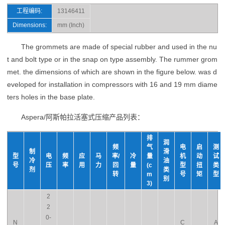
工程编码:
13146411
Dimensions:
mm (Inch)
The grommets are made of special rubber and used in the nu
t and bolt type or in the snap on type assembly. The rummer grom
met. the dimensions of which are shown in the figure below. was d
eveloped for installation in compressors with 16 and 19 mm diame
ters holes in the base plate.
Aspera/阿斯帕拉活塞式压缩产品列表：
排
润
频
气
电
启
测
制
滑
型
电
频
应
马
率/
冷
量
机
动
试
冷
油
号
压
率
用
力
回
量
(c
型
扭
类
剂
类
转
m
号
矩
型
别
3)
2
2
0-
N
C
A