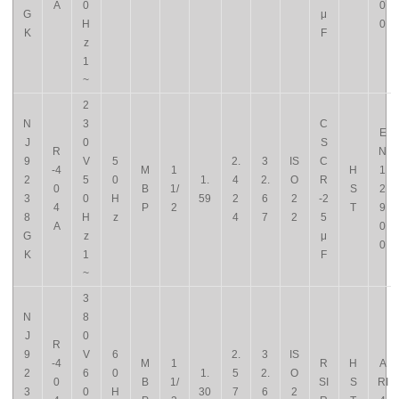
A
0
0
G
μ
H
0
K
F
z
1
~
2
N
3
C
E
J
0
S
R
N
9
V
5
2.
3
IS
C
-4
M
1
H
1
2
5
0
1.
4
2.
O
R
0
B
1/
S
2
3
0
H
59
2
6
2
-2
4
P
2
T
9
8
H
z
4
7
2
5
A
0
G
z
μ
0
K
1
F
~
3
N
8
J
0
R
9
V
6
2.
3
IS
-4
M
1
R
H
A
2
6
0
1.
5
2.
O
0
B
1/
SI
S
RI
3
0
H
30
7
6
2