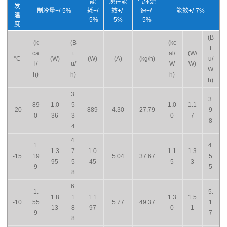
能
现在能
气体流
发
制冷量+/-5%
耗+/
效+/-
速+/-
能效+/-7%
温
-5%
5%
5%
度
(B
(k
(B
(kc
t
ca
t
al/
(W/
°C
(W)
(W)
(A)
(kg/h)
u/
l/
u/
W
W)
W
h)
h)
h)
h)
3.
3.
89
1.0
5
1.0
1.1
-20
889
4.30
27.79
9
0
36
3
0
7
8
4
4.
1.
4.
1.3
7
1.0
1.1
1.3
-15
19
5.04
37.67
5
95
5
45
5
3
9
5
8
6.
1.
5.
1.8
1
1.1
1.3
1.5
-10
55
5.77
49.37
1
13
8
97
0
1
9
7
8