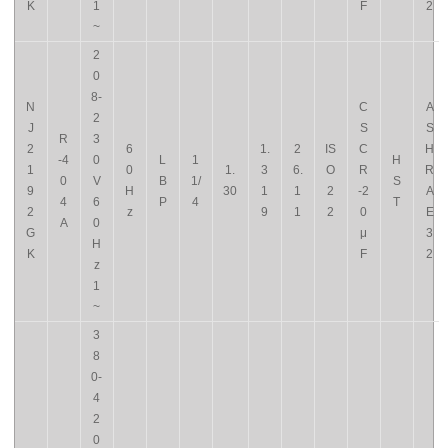
K
1
F
2
~
2
0
8-
N
C
A
2
J
S
S
R
3
2
6
1.
2
IS
C
H
-4
0
L
1
H
1
0
1.
3
6.
O
R
R
0
V
B
1/
S
9
H
30
1
1
2
-2
A
4
6
P
4
T
2
z
9
1
2
0
E
A
0
G
μ
3
H
K
F
2
z
1
~
3
8
0-
4
2
0