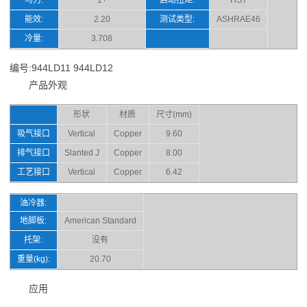
能效:
2.20
测试类型:
ASHRAE46
冷量:
3.708
编号:944LD11 944LD12
产品外观
形状
材质
尺寸(mm)
吸气接口
Vertical
Copper
9.60
排气接口
Slanted J
Copper
8.00
工艺接口
Vertical
Copper
6.42
油冷器:
地脚板:
American Standard
托架:
没有
重量(kg):
20.70
应用