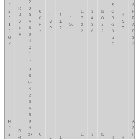
2
J
S
S
R
3
2
6
1.
3
IS
C
H
-4
0
L
1
H
2
0
1.
7
4.
O
R
R
0
V
B
1/
S
1
H
50
3
3
2
-2
A
4
6
P
2
T
2
z
2
8
2
0
E
A
0
G
μ
3
H
K
F
2
z
1
~
3
8
0-
4
2
0
V
5
N
0
A
J
H
S
R
2
z /
6
1.
3
IS
H
-4
L
1
R
H