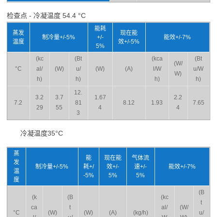
检查点 - 冷凝温度 54.4 °C
能耗
蒸发
现在能
制冷量+/-5%
+/-
能效+/-7%
温度
效+/-5%
5%
(kc
(Bt
(kca
(Bt
(W/
°C
al/
(W)
u/
(W)
(A)
l/W
u/W
W)
h)
h)
h)
h)
12.
3.2
3.7
1.67
2.2
7.2
81
8.12
1.93
7.65
29
55
4
4
3
冷凝温度35°C
蒸
能
现在能
气体流
发
制冷量+/-5%
耗+/
效+/-
速+/-
能效+/-7%
温
-5%
5%
5%
度
(B
(k
(B
(kc
t
ca
t
al/
(W/
°C
(W)
(W)
(A)
(kg/h)
u/