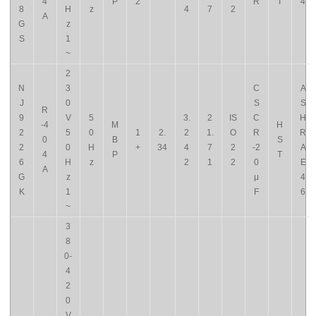
4
P
2
R
T
4
8
H
z
4
7
2
A
G
z
S
1
~
2
N
3
C
A
J
0
S
S
R
9
V
5
3.
2
IS
C
H
-4
M
H
2
5
0
1
2.
2
1.
O
R
R
0
B
S
2
0
H
+
34
4
7
2
-2
A
4
P
T
6
H
z
2
1
2
0
E
A
G
z
μ
4
K
1
F
6
~
3
8
0-
4
2
0
V