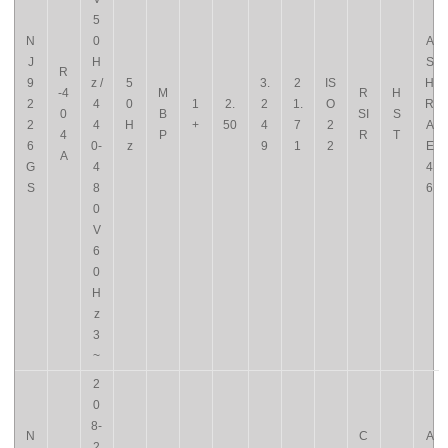
5
N
0
A
J
H
S
R
9
z /
5
3.
2
IS
H
-4
M
R
H
2
4
0
1
2.
2
1.
O
R
0
B
SI
S
2
4
H
+
50
4
7
2
A
4
P
R
T
6
0-
z
9
1
2
E
A
G
4
4
S
8
6
0
V
6
0
H
z
3
~
2
0
8-
N
C
A
2