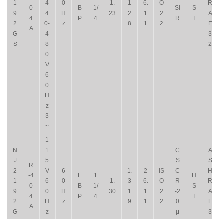
1
4
0
1.
1
6.
O
R
0
B
1/
SI
S
9
4
H
23
2
1
2
A
4
P
4
R
T
2
0-
z
8
1
2
E
A
G
4
3
S
8
2
0
V
6
0
H
z
3
~
1
N
1
C
A
J
5
S
S
R
2
V
6
1.
2
IS
C
H
-4
L
1
H
1
6
0
1.
3
6.
O
R
R
0
B
1/
S
9
0
H
30
1
1
2
-2
A
4
P
4
T
2
H
z
9
1
2
0
E
A
G
z
μ
3