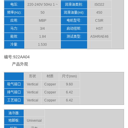
电压:
220-240V 50Hz 1 ~
润滑油类别:
ISO22
频率(Hz):
50
润滑油量(ml):
450
应用:
MBP
电机型号:
CSIR
马力:
3/4
启动扭矩:
HST
能效:
1.84
测试类型:
ASHRAE46
冷量:
1.530
编号:922AA04
产品外观
形状
材质
尺寸(mm)
吸气接口
Vertical
Copper
9.60
排气接口
Vertical
Copper
6.42
工艺接口
Vertical
Copper
6.42
油冷器:
地脚板:
Universal