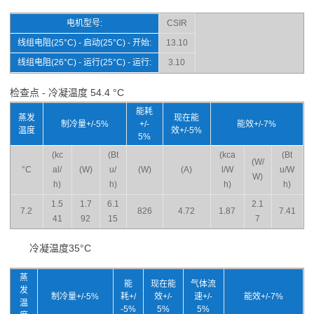
电机型号:
CSIR
线组电阻(25°C) - 启动(25°C) - 开始:
13.10
线组电阻(26°C) - 运行(25°C) - 运行:
3.10
检查点 - 冷凝温度 54.4 °C
能耗
蒸发
现在能
制冷量+/-5%
+/-
能效+/-7%
温度
效+/-5%
5%
(kc
(Bt
(kca
(Bt
(W/
°C
al/
(W)
u/
(W)
(A)
l/W
u/W
W)
h)
h)
h)
h)
1.5
1.7
6.1
2.1
7.2
826
4.72
1.87
7.41
41
92
15
7
冷凝温度35°C
蒸
能
现在能
气体流
发
制冷量+/-5%
耗+/
效+/-
速+/-
能效+/-7%
温
-5%
5%
5%