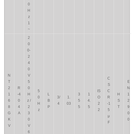
0
H
z
1
~
2
0
0-
2
4
0
N
V
C
T
5
E
S
2
R
0
N
5
IS
C
1
-4
H
L
3
1
H
1
0
3/
1.
O
R
6
0
z /
B
5
4.
S
2
H
4
03
2
-1
8
4
2
P
5
5
T
9
z
2
5
G
A
3
0
μ
K
0
0
F
V
V
6