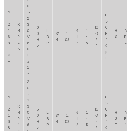
2
0
N
8-
C
T
2
S
2
R
3
6
IS
C
1
-4
0
L
6
1
H
A
0
3/
1.
O
R
6
0
V
B
1
4.
S
RI
H
4
03
2
-1
8
4
6
P
2
5
T
4
z
2
0
G
A
0
μ
K
H
F
V
z
1
~
2
0
8-
N
C
2
T
S
R
3
2
6
IS
C
-4
0
L
6
1
H
A
1
0
3/
1.
O
R
0
V
B
1
4.
S
RI
6
H
4
03
2
-1
4
6
P
2
5
T
4
8
z
2
0