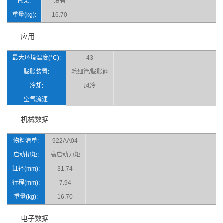
托架:
没有
重量(kg):
16.70
应用
最大环境温度(°C):
43
膨胀装置:
毛细管/膨胀阀
冷却:
风冷
空气流速:
机械数据
物料清单:
922AA04
启动扭矩:
高启动力矩
缸径(mm):
31.74
行程(mm):
7.94
重量(kg):
16.70
电子数据