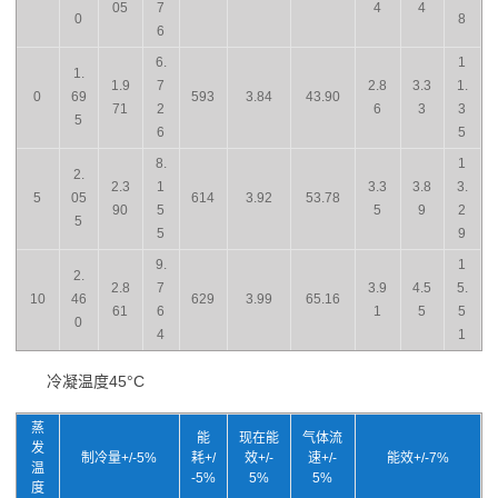
05
7
4
4
0
8
6
6.
1
1.
1.9
7
2.8
3.3
1.
0
69
593
3.84
43.90
71
2
6
3
3
5
6
5
8.
1
2.
2.3
1
3.3
3.8
3.
5
05
614
3.92
53.78
90
5
5
9
2
5
5
9
9.
1
2.
2.8
7
3.9
4.5
5.
10
46
629
3.99
65.16
61
6
1
5
5
0
4
1
冷凝温度45°C
蒸
能
现在能
气体流
发
制冷量+/-5%
耗+/
效+/-
速+/-
能效+/-7%
温
-5%
5%
5%
度