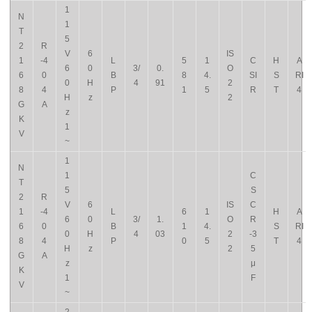
1
N
1
T
5
2
R
V
6
IS
1
-4
L
5
1
C
H
A
6
0
3/
0.
O
6
0
B
8
4.
SI
S
RI
0
H
4
91
2
8
4
P
1
5
R
T
4
H
z
2
G
A
z
K
1
V
~
1
N
1
C
T
5
S
2
R
V
6
IS
C
1
-4
L
6
1
H
A
6
0
3/
1.
O
R
6
0
B
1
4.
S
RI
0
H
4
03
2
-3
8
4
P
0
5
T
4
H
z
2
5
G
A
z
μ
K
1
F
V
~