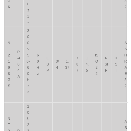
G
3
H
K
2
z
1
~
2
0
N
0
A
T
V
S
R
2
5
6
IS
H
-4
L
7
1
R
H
1
0-
0
3/
1.
O
R
0
B
8
4.
SI
S
6
6
H
4
37
2
A
4
P
7
5
R
T
8
0
z
2
E
A
G
H
3
S
z
2
3
~
2
0
N
8-
A
T
2
S