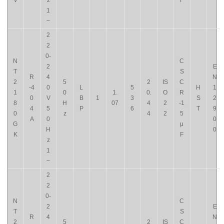
V
z
F
1
~
2
2
0-
N
C
2
E
T
S
R
4
N
2
5
2
IS
C
-4
0
L
5
H
1
1
0
1.
0.
O
R
0
V
B
1
3
S
2
8
H
07
4
2
-1
4
5
P
6
T
9
0
z
4
2
5
A
0
0
G
μ
H
0
K
F
z
1
~
2
2
0-
N
C
2
E
T
S
R
4
N
2
5
2
IS
C