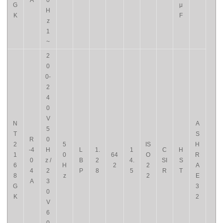
A
0
G
μ
H
K
F
z
1
~
2
0
0-
2
4
0
V
N
A
5
T
S
R
0
2
5
IS
H
-4
H
L
1.
1
C
H
1
0
64
O
R
0
z /
B
2
4.
SI
S
6
H
2
2
A
4
2
P
8
5
R
T
8
z
2
E
A
3
G
3
0
K
2
V
6