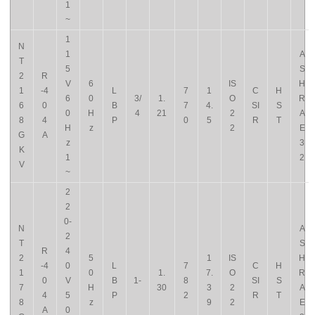
1
~
1
N
1
A
T
5
S
2
R
V
6
IS
H
1
-4
L
7
1
C
H
6
0
3/
1.
O
R
6
0
B
7
4.
SI
S
0
H
4
21
2
A
8
4
P
0
5
R
T
H
z
2
E
G
A
z
3
K
1
2
V
~
2
2
0-
N
A
2
T
S
R
4
2
5
1
IS
H
-4
0
L
7
C
H
1
0
1.
7.
O
R
0
V
B
1-
8
SI
S
7
H
30
3
2
A
4
5
P
2
R
T
8
z
9
2
E
A
0