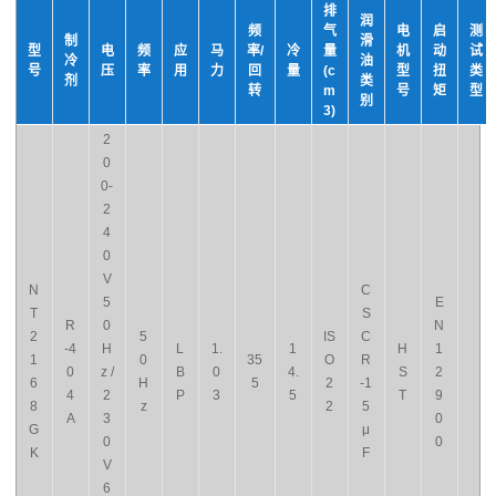
排
润
频
气
电
启
测
制
滑
型
电
频
应
马
率/
冷
量
机
动
试
冷
油
号
压
率
用
力
回
量
(c
型
扭
类
剂
类
转
m
号
矩
型
别
3)
2
0
0-
2
4
0
V
N
C
5
E
T
S
R
0
N
2
5
IS
C
-4
H
L
1.
1
H
1
1
0
35
O
R
0
z /
B
0
4.
S
2
6
H
5
2
-1
4
2
P
3
5
T
9
8
z
2
5
A
3
0
G
μ
0
0
K
F
V
6