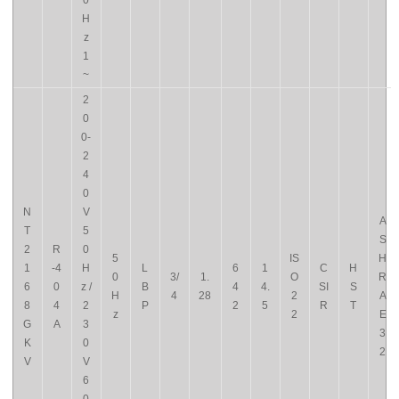
0
H
z
1
~
2
0
0-
2
4
0
N
V
A
T
5
S
2
R
0
5
IS
H
1
-4
H
L
6
1
C
H
0
3/
1.
O
R
6
0
z /
B
4
4.
SI
S
H
4
28
2
A
8
4
2
P
2
5
R
T
z
2
E
G
A
3
3
K
0
2
V
V
6