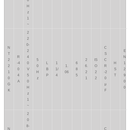
0
H
z
1
~
2
2
0-
N
C
2
E
T
S
R
4
N
2
5
2
IS
C
-4
0
L
1
6
H
1
2
0
1.
6.
O
R
0
V
B
1/
8
S
2
1
H
06
2
2
-2
4
5
P
4
5
T
9
0
z
1
2
0
A
0
0
G
μ
H
0
K
F
z
1
~
2
0
8-
N
C