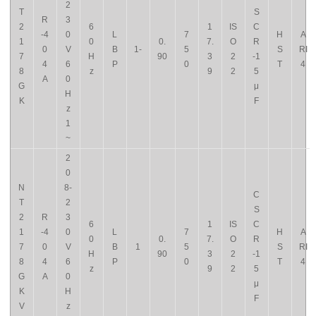
2
T
S
R
3
2
6
1
IS
C
-4
0
L
7
H
A
1
0
0.
7.
O
R
0
V
B
1-
5
S
RI
7
H
90
3
2
-1
4
6
P
0
T
4
8
z
9
2
5
A
0
G
μ
H
K
F
z
1
~
2
0
N
8-
C
T
2
S
2
R
3
6
1
IS
C
1
-4
0
L
7
H
A
0
0.
7.
O
R
7
0
V
B
1
5
S
RI
H
90
3
2
-1
8
4
6
P
0
T
4
z
9
2
5
G
A
0
μ
K
H
F
V
z