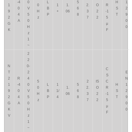
-4
0
L
5
H
1
1
0
1
1.
2.
O
R
0
V
B
6
S
2
9
H
+
06
3
2
-1
4
5
P
8
T
9
2
z
7
2
5
A
0
0
G
μ
H
0
K
F
z
1
~
2
2
N
0-
C
T
2
E
S
2
R
4
N
5
2
IS
C
1
-4
0
L
1
5
H
1
0
1.
2.
O
R
9
0
V
B
1/
6
S
2
H
06
3
2
-1
2
4
5
P
4
8
T
9
z
7
2
5
G
A
0
0
μ
K
H
0
F
V
z
1
~