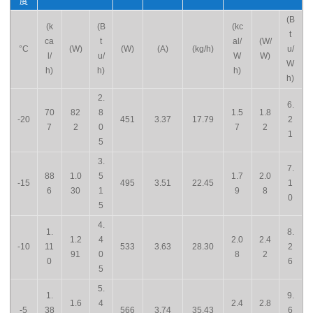
度
(B
(k
(B
(kc
t
ca
t
al/
(W/
°C
(W)
(W)
(A)
(kg/h)
u/
l/
u/
W
W)
W
h)
h)
h)
h)
2.
6.
70
82
8
1.5
1.8
-20
451
3.37
17.79
2
7
2
0
7
2
1
5
3.
7.
88
1.0
5
1.7
2.0
-15
495
3.51
22.45
1
6
30
1
9
8
0
5
4.
1.
8.
1.2
4
2.0
2.4
-10
11
533
3.63
28.30
2
91
0
8
2
0
6
5
5.
1.
9.
1.6
4
2.4
2.8
-5
38
566
3.74
35.43
6