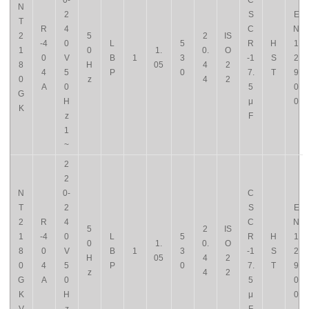
0-
C
N
2
S
E
T
R
4
C
N
2
5
2
IS
-4
0
L
5
R
H
1
1
0
1.
0.
O
0
V
B
1
3
-1
S
2
8
H
05
4
2
4
5
P
0
7.
T
9
0
z
4
2
A
0
5
0
G
H
μ
0
K
z
F
1
~
2
2
N
0-
C
T
2
S
E
2
R
4
C
N
5
2
IS
1
-4
0
L
5
R
H
1
0
1.
0.
O
8
0
V
B
1
3
-1
S
2
H
05
4
2
0
4
5
P
0
7.
T
9
z
4
2
G
A
0
5
0
K
H
μ
0