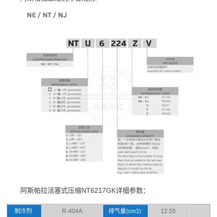
阿斯帕拉活塞式压缩NT6217GK详细参数：
制冷剂:
R-404A
排气量(cm3):
12.55