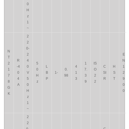
0
H
z
1
~
2
2
0-
N
2
E
T
R
4
N
2
5
1
IS
-4
0
L
4
C
H
1
1
0
0.
7.
O
0
V
B
1-
1
SI
S
2
7
H
98
3
2
4
5
P
3
R
T
9
8
z
9
2
A
0
0
G
H
0
K
z
1
~
2
2