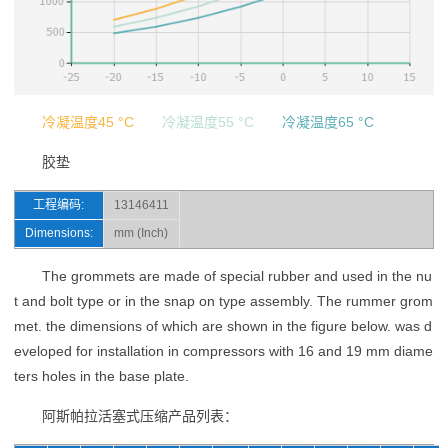
冷凝温度45 °C
冷凝温度55 °C
冷凝温度65 °C
胶垫
工程编码:
13146411
Dimensions:
mm (Inch)
The grommets are made of special rubber and used in the nu
t and bolt type or in the snap on type assembly. The rummer grom
met. the dimensions of which are shown in the figure below. was d
eveloped for installation in compressors with 16 and 19 mm diame
ters holes in the base plate.
阿斯帕拉活塞式压缩产品列表：