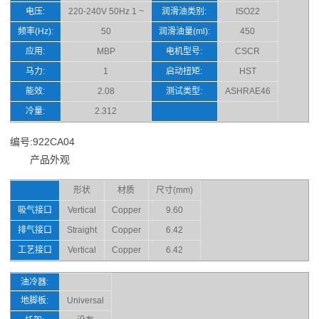
电压:
220-240V 50Hz 1 ~
润滑油类别:
ISO22
频率(Hz):
50
润滑油量(ml):
450
应用:
MBP
电机型号:
CSCR
马力:
1
启动扭矩:
HST
能效:
2.08
测试类型:
ASHRAE46
冷量:
2.312
编号:922CA04
产品外观
形状
材质
尺寸(mm)
吸气接口
Vertical
Copper
9.60
排气接口
Straight
Copper
6.42
工艺接口
Vertical
Copper
6.42
油冷器:
地脚板:
Universal