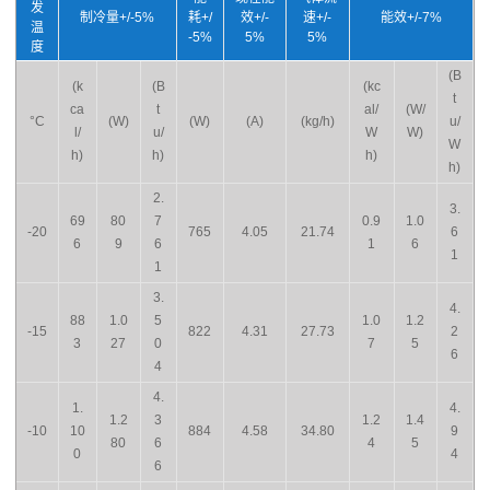
发
制冷量+/-5%
耗+/
效+/-
速+/-
能效+/-7%
温
-5%
5%
5%
度
(B
(k
(B
(kc
t
ca
t
al/
(W/
°C
(W)
(W)
(A)
(kg/h)
u/
l/
u/
W
W)
W
h)
h)
h)
h)
2.
3.
69
80
7
0.9
1.0
-20
765
4.05
21.74
6
6
9
6
1
6
1
1
3.
4.
88
1.0
5
1.0
1.2
-15
822
4.31
27.73
2
3
27
0
7
5
6
4
4.
1.
4.
1.2
3
1.2
1.4
-10
10
884
4.58
34.80
9
80
6
4
5
0
4
6