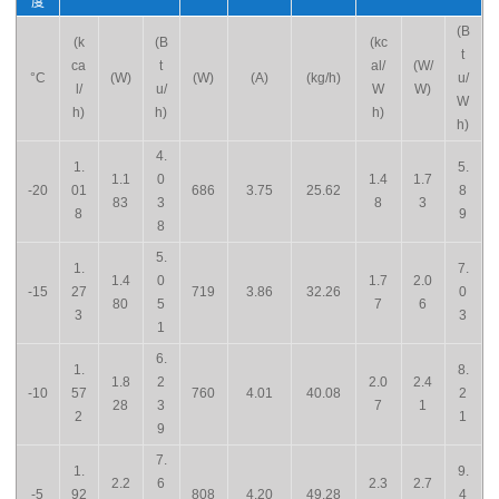
度
(B
(k
(B
(kc
t
ca
t
al/
(W/
°C
(W)
(W)
(A)
(kg/h)
u/
l/
u/
W
W)
W
h)
h)
h)
h)
4.
1.
5.
1.1
0
1.4
1.7
-20
01
686
3.75
25.62
8
83
3
8
3
8
9
8
5.
1.
7.
1.4
0
1.7
2.0
-15
27
719
3.86
32.26
0
80
5
7
6
3
3
1
6.
1.
8.
1.8
2
2.0
2.4
-10
57
760
4.01
40.08
2
28
3
7
1
2
1
9
7.
1.
9.
2.2
6
2.3
2.7
-5
92
808
4.20
49.28
4