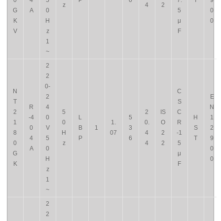
0
4
5
P
0
7.
T
9
z
4
2
G
A
0
5
0
K
H
μ
0
V
z
F
1
~
2
2
0-
N
C
2
E
T
S
R
4
N
2
5
2
IS
C
-4
0
L
5
H
1
1
0
1.
0.
O
R
0
V
B
1
3
S
2
8
H
07
4
2
-1
4
5
P
6
T
9
0
z
4
2
5
A
0
0
G
μ
H
0
K
F
z
1
~
2
2