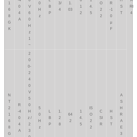
-4
0
L
6
1
H
A
1
0
3/
1.
O
R
0
V
B
1
4.
S
RI
6
H
4
03
2
-1
4
6
P
2
5
T
4
8
z
2
0
A
0
G
μ
H
K
F
z
1
~
2
0
0-
2
4
0
V
N
A
5
T
S
R
0
2
5
IS
H
-4
H
L
1.
1
C
H
1
0
64
O
R
0
z /
B
2
4.
SI
S
6
H
2
2
A
4
2
P
8
5
R
T
8
z
2
E
A
3
G
3