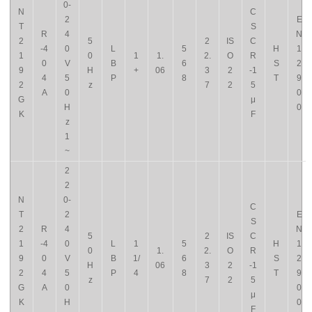
0-
N
C
2
E
T
S
R
4
N
2
5
2
IS
C
-4
0
L
5
H
1
1
0
1
1.
2.
O
R
0
V
B
6
S
2
9
H
+
06
3
2
-1
4
5
P
8
T
9
2
z
7
2
5
A
0
0
G
μ
H
0
K
F
z
1
~
2
2
N
0-
C
T
2
E
S
2
R
4
N
5
2
IS
C
1
-4
0
L
1
5
H
1
0
1.
2.
O
R
9
0
V
B
1/
6
S
2
H
06
3
2
-1
2
4
5
P
4
8
T
9
z
7
2
5
G
A
0
0
μ
K
H
0
F