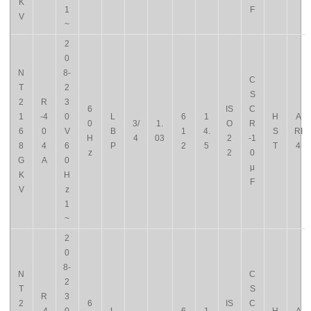
K
1
F
V
~
2
0
N
8-
C
T
2
S
2
R
3
6
IS
C
1
-4
0
L
6
1
H
A
0
3/
1.
O
R
6
0
V
B
1
4.
S
RI
H
4
03
2
-1
8
4
6
P
2
5
T
4
z
2
0
G
A
0
μ
K
H
F
V
z
1
~
2
0
8-
N
C
2
T
S
R
3
2
6
IS
C