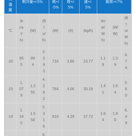
制冷量+/-5%
耗+/
效+/-
速+/-
能效+/-7%
温
-5%
5%
5%
度
(B
(k
(B
(kc
t
ca
t
al/
(W/
°C
(W)
(W)
(A)
(kg/h)
u/
l/
u/
W
W)
W
h)
h)
h)
h)
3.
4.
85
99
3
1.1
1.3
-20
716
3.86
23.77
7
5
4
9
9
9
4
3
4.
1.
5.
1.2
2
1.4
1.6
-15
07
764
4.06
30.18
6
55
8
1
4
9
0
2
5.
1.
6.
1.5
3
1.6
1.9
-10
34
819
4.29
37.72
4
58
1
4
0
0
9
6
6.