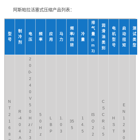
阿斯帕拉活塞式压缩产品列表：
排
润
频
气
电
启
测
制
滑
型
电
频
应
马
率/
冷
量
机
动
试
冷
油
号
压
率
用
力
回
量
(c
型
扭
类
剂
类
转
m
号
矩
型
别
3)
2
0
0-
2
4
0
V
N
C
5
E
T
S
R
0
N
2
5
IS
C
-4
H
L
1.
1
H
1
1
0
35
O
R
0
z /
B
0
4.
S
2
6
H
5
2
-1
4
2
P
3
5
T
9
8
z
2
5
A
3
0