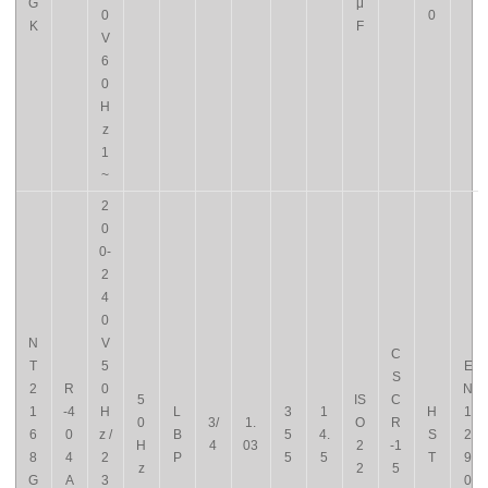
G
μ
0
0
K
F
V
6
0
H
z
1
~
2
0
0-
2
4
0
N
V
C
T
5
E
S
2
R
0
N
5
IS
C
1
-4
H
L
3
1
H
1
0
3/
1.
O
R
6
0
z /
B
5
4.
S
2
H
4
03
2
-1
8
4
2
P
5
5
T
9
z
2
5
G
A
3
0