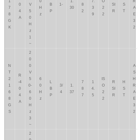
1
0
1.
7.
O
R
0
V
B
1-
8
SI
S
7
H
30
3
2
A
4
5
P
2
R
T
8
z
9
2
E
A
0
G
3
H
K
2
z
1
~
2
0
N
0
A
T
V
S
R
2
5
6
IS
H
-4
L
7
1
R
H
1
0-
0
3/
1.
O
R
0
B
8
4.
SI
S
6
6
H
4
37
2
A
4
P
7
5
R
T
8
0
z
2
E
A
G
H
3
S
z
2
3
~
2