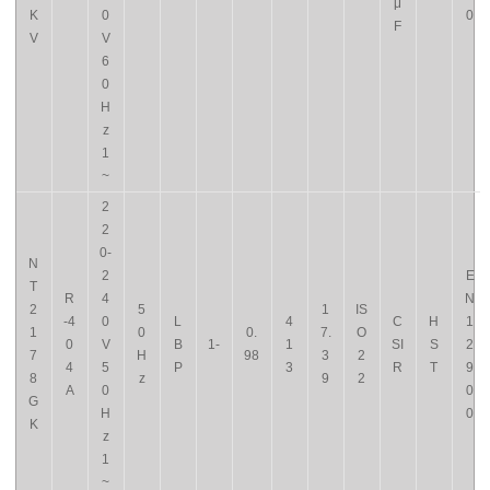
μ
K
0
0
F
V
V
6
0
H
z
1
~
2
2
0-
N
2
E
T
R
4
N
2
5
1
IS
-4
0
L
4
C
H
1
1
0
0.
7.
O
0
V
B
1-
1
SI
S
2
7
H
98
3
2
4
5
P
3
R
T
9
8
z
9
2
A
0
0
G
H
0
K
z
1
~