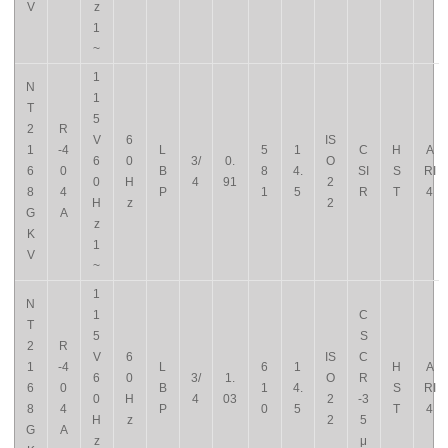
V
z
1
~
1
N
1
T
5
2
R
V
6
IS
1
-4
L
5
1
C
H
A
6
0
3/
0.
O
6
0
B
8
4.
SI
S
RI
0
H
4
91
2
8
4
P
1
5
R
T
4
H
z
2
G
A
z
K
1
V
~
1
N
1
C
T
5
S
2
R
V
6
IS
C
1
-4
L
6
1
H
A
6
0
3/
1.
O
R
6
0
B
1
4.
S
RI
0
H
4
03
2
-3
8
4
P
0
5
T
4
H
z
2
5
G
A
z
μ