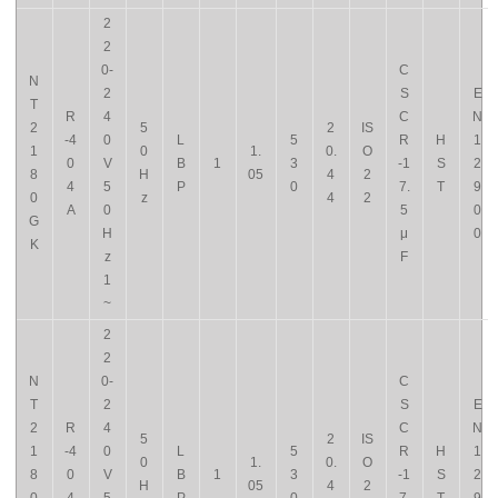
2
2
0-
C
N
2
S
E
T
R
4
C
N
2
5
2
IS
-4
0
L
5
R
H
1
1
0
1.
0.
O
0
V
B
1
3
-1
S
2
8
H
05
4
2
4
5
P
0
7.
T
9
0
z
4
2
A
0
5
0
G
H
μ
0
K
z
F
1
~
2
2
N
0-
C
T
2
S
E
2
R
4
C
N
5
2
IS
1
-4
0
L
5
R
H
1
0
1.
0.
O
8
0
V
B
1
3
-1
S
2
H
05
4
2