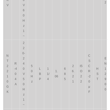
K
0
2
V
V
6
0
H
z
1
~
2
2
0-
N
C
2
E
T
S
R
4
N
2
5
2
IS
C
-4
0
L
1
6
H
1
2
0
1.
6.
O
R
0
V
B
1/
8
S
2
1
H
06
2
2
-2
4
5
P
4
5
T
9
0
z
1
2
0
A
0
0
G
μ
H
0
K
F
z
1
~