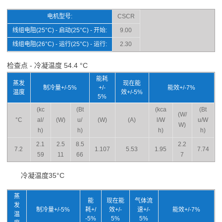
电机型号:
CSCR
线组电阻(25°C) - 启动(25°C) - 开始:
9.00
线组电阻(26°C) - 运行(25°C) - 运行:
2.30
检查点 - 冷凝温度 54.4 °C
能耗
蒸发
现在能
制冷量+/-5%
+/-
能效+/-7%
温度
效+/-5%
5%
(kc
(Bt
(kca
(Bt
(W/
°C
al/
(W)
u/
(W)
(A)
l/W
u/W
W)
h)
h)
h)
h)
2.1
2.5
8.5
2.2
7.2
1.107
5.53
1.95
7.74
59
11
66
7
冷凝温度35°C
蒸
能
现在能
气体流
发
制冷量+/-5%
耗+/
效+/-
速+/-
能效+/-7%
温
-5%
5%
5%