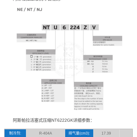
阿斯帕拉活塞式压缩NT6222GK详细参数：
制冷剂:
R-404A
排气量(cm3):
17.39