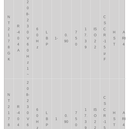
2
0
8-
N
C
2
T
S
R
3
2
6
1
IS
C
-4
0
L
7
H
A
1
0
0.
7.
O
R
0
V
B
1-
5
S
RI
7
H
90
3
2
-1
4
6
P
0
T
4
8
z
9
2
5
A
0
G
μ
H
K
F
z
1
~
2
0
N
8-
C
T
2
S
2
R
3
6
1
IS
C
1
-4
0
L
7
H
A
0
0.
7.
O
R
7
0
V
B
1
5
S
RI
H
90
3
2
-1
8
4
6
P
0
T
4
z
9
2
5