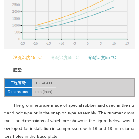
冷凝温度45 °C
冷凝温度55 °C
冷凝温度65 °C
胶垫
工程编码:
13146411
Dimensions:
mm (Inch)
The grommets are made of special rubber and used in the nu
t and bolt type or in the snap on type assembly. The rummer grom
met. the dimensions of which are shown in the figure below. was d
eveloped for installation in compressors with 16 and 19 mm diame
ters holes in the base plate.