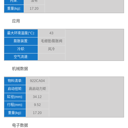
托架:
没有
重量(kg):
17.20
应用
最大环境温度(°C):
43
膨胀装置:
毛细管/膨胀阀
冷却:
风冷
空气流速:
机械数据
物料清单:
922CA04
启动扭矩:
高启动力矩
缸径(mm):
34.12
行程(mm):
9.52
重量(kg):
17.20
电子数据