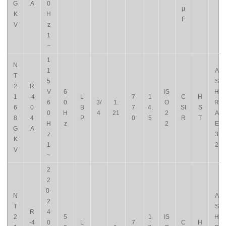
G
A
0
μ
K
H
F
V
z
1
~
1
N
1
A
T
5
S
2
R
V
6
IS
H
1
-4
L
7
1
C
H
6
0
3/
1.
O
R
6
0
B
7
4.
SI
S
0
H
4
21
2
A
8
4
P
0
5
R
T
H
z
2
E
G
A
z
3
K
1
2
V
~
2
2
0-
N
A
2
T
S
R
4
2
5
1
IS
H
-4
0
L
7
C
H