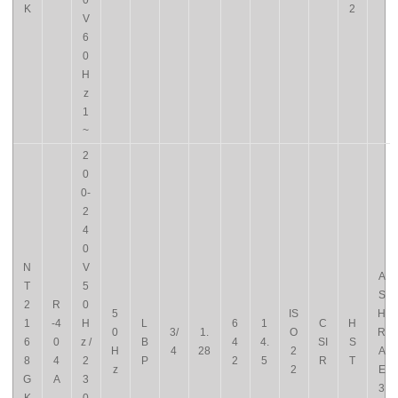
0
K
2
V
6
0
H
z
1
~
2
0
0-
2
4
0
N
V
A
T
5
S
2
R
0
5
IS
H
1
-4
H
L
6
1
C
H
0
3/
1.
O
R
6
0
z /
B
4
4.
SI
S
H
4
28
2
A
8
4
2
P
2
5
R
T
z
2
E
G
A
3
3