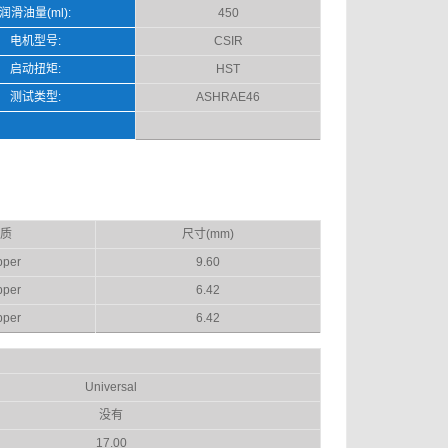
润滑油量(ml):
450
电机型号:
CSIR
启动扭矩:
HST
测试类型:
ASHRAE46
质
尺寸(mm)
per
9.60
per
6.42
per
6.42
Universal
没有
17.00