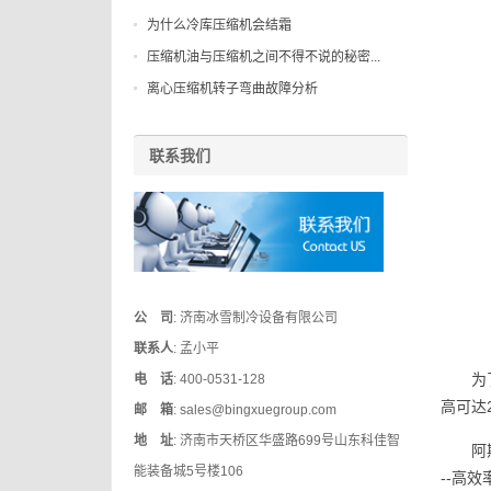
为什么冷库压缩机会结霜
压缩机油与压缩机之间不得不说的秘密...
离心压缩机转子弯曲故障分析
联系我们
公 司
: 济南冰雪制冷设备有限公司
联系人
: 孟小平
为
电 话
: 400-0531-128
高可达
邮 箱
: sales@bingxuegroup.com
地 址
: 济南市天桥区华盛路699号山东科佳智
阿
能装备城5号楼106
--高效