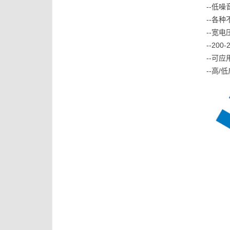
--低
--各
--宽电压
--20
--可应
--高/