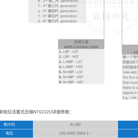
斯帕拉活塞式压缩NT6222U详细参数：
制冷剂:
R-290
电压:
220-240V 50Hz 1 ~