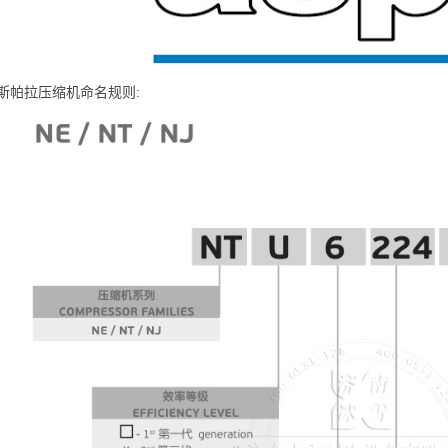
斯帕拉压缩机命名规则: