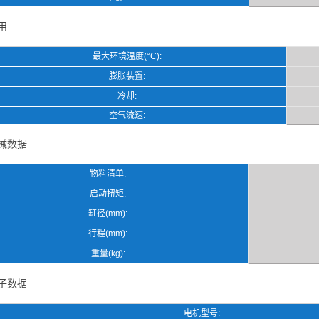
用
最大环境温度(°C):
膨胀装置:
冷却:
空气流速:
械数据
物料清单:
启动扭矩:
缸径(mm):
行程(mm):
重量(kg):
子数据
电机型号: