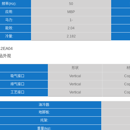
频率(Hz):
50
应用:
MBP
马力:
1-
能效:
2.04
冷量:
2.182
2EA04
品外观
形状
材
吸气接口
Vertical
Cop
排气接口
Vertical
Cop
工艺接口
Vertical
Cop
油冷器:
地脚板:
托架:
重量(kg):