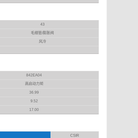
43
毛细管/膨胀阀
风冷
842EA04
高启动力矩
36.99
9.52
17.00
CSIR