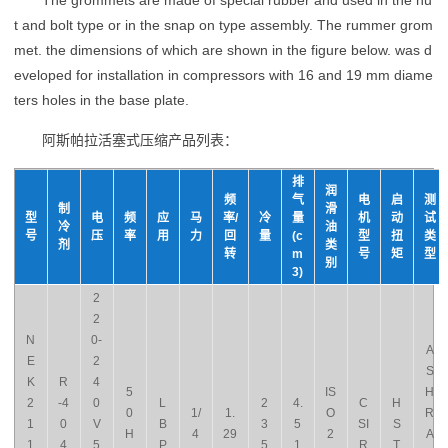
The grommets are made of special rubber and used in the nu
t and bolt type or in the snap on type assembly. The rummer grom
met. the dimensions of which are shown in the figure below. was d
eveloped for installation in compressors with 16 and 19 mm diame
ters holes in the base plate.
阿斯帕拉活塞式压缩产品列表：
排
润
频
气
电
启
测
制
滑
型
电
频
应
马
率/
冷
量
机
动
试
冷
油
号
压
率
用
力
回
量
(c
型
扭
类
剂
类
转
m
号
矩
型
别
3)
2
2
N
0-
A
E
2
S
K
R
4
5
IS
H
2
-4
0
L
2
4.
C
H
0
1/
1.
O
R
1
0
V
B
3
5
SI
S
H
4
29
2
A
1
4
5
P
5
1
R
T