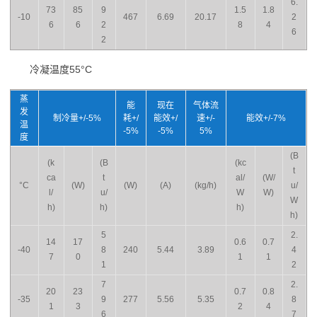
6.
73
85
9
1.5
1.8
-10
467
6.69
20.17
2
6
6
2
8
4
6
2
冷凝温度55°C
蒸
能
现在
气体流
发
制冷量+/-5%
耗+/
能效+/
速+/-
能效+/-7%
温
-5%
-5%
5%
度
(B
(k
(B
(kc
t
ca
t
al/
(W/
°C
(W)
(W)
(A)
(kg/h)
u/
l/
u/
W
W)
W
h)
h)
h)
h)
5
2.
14
17
0.6
0.7
-40
8
240
5.44
3.89
4
7
0
1
1
1
2
7
2.
20
23
0.7
0.8
-35
9
277
5.56
5.35
8
1
3
2
4
6
7