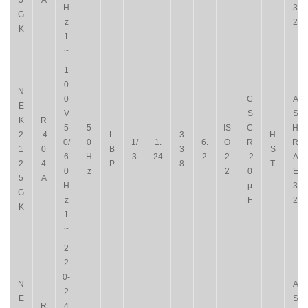
5
A
H
3
G
z
2
K
1
~
1
0
N
0
C
A
E
V
S
S
K
R
5
5
IS
C
H
2
-4
L
3
H
0/
0
1/
1.
6.
O
R
R
1
0
B
3
S
6
H
3
24
2
2
-2
A
2
4
P
8
T
0
z
2
0
E
5
A
H
μ
3
G
z
F
2
K
1
~
2
2
0-
N
A
2
E
S
R
4