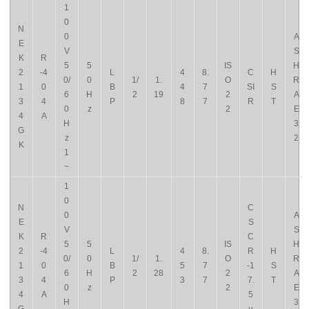
1
0
N
0
A
E
V
S
K
R
5
5
IS
H
2
-4
L
4
8.
C
H
0/
0
1/
1.
O
R
1
0
B
4
7
SI
S
6
H
2
19
2
A
3
4
P
8
7
R
T
0
z
2
E
4
A
H
3
G
z
2
K
1
~
1
0
N
C
0
A
E
S
V
S
K
R
C
5
5
IS
H
2
-4
L
4
8.
R
H
0/
0
1/
1.
O
R
1
0
B
5
7
-1
S
6
H
2
28
2
A
3
4
P
3
7
7.
T
0
z
2
E
4
A
5
H
3