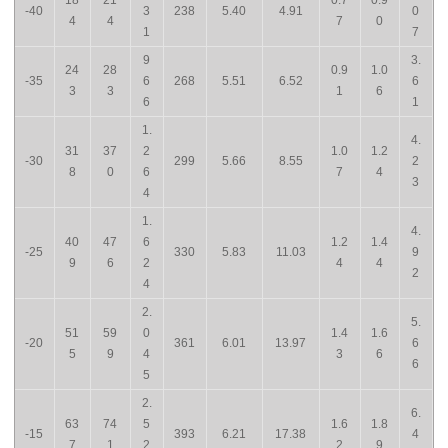
-40
3
238
5.40
4.91
0
4
4
7
0
1
7
9
3.
24
28
0.9
1.0
-35
6
268
5.51
6.52
6
3
3
1
6
6
1
1.
4.
31
37
2
1.0
1.2
-30
299
5.66
8.55
2
8
0
6
7
4
3
4
1.
4.
40
47
6
1.2
1.4
-25
330
5.83
11.03
9
9
6
2
4
4
2
4
2.
5.
51
59
0
1.4
1.6
-20
361
6.01
13.97
6
5
9
4
3
6
6
5
2.
6.
63
74
5
1.6
1.8
-15
393
6.21
17.38
4
7
1
2
2
9