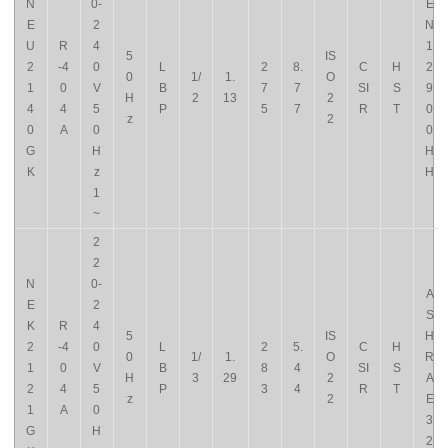
N
0-
E
E
2
N
U
R
4
1
5
IS
2
-4
0
L
2
8.
C
H
2
0
1/
1.
O
1
0
V
B
7
7
SI
S
9
H
2
13
2
4
4
5
P
5
7
R
T
0
z
2
0
A
0
0
G
H
H
K
z
H
1
~
2
2
N
0-
A
E
2
S
K
R
4
5
IS
H
2
-4
0
L
2
5.
C
H
0
1/
1.
O
R
1
0
V
B
8
4
SI
S
H
3
29
2
A
2
4
5
P
3
4
R
T
z
2
E
1
A
0
3
G
H
2