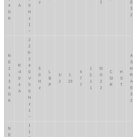
z
2
E
4
A
0
3
G
H
2
K
z
1
~
2
2
0-
N
A
2
E
S
R
4
2
5
1
IS
H
-4
0
L
4
C
H
1
0
1/
1.
2.
O
R
0
V
B
7
SI
S
3
H
2
23
1
2
A
4
5
P
7
R
T
4
z
1
2
E
A
0
G
3
H
K
2
z
1
~
1
N
1
E