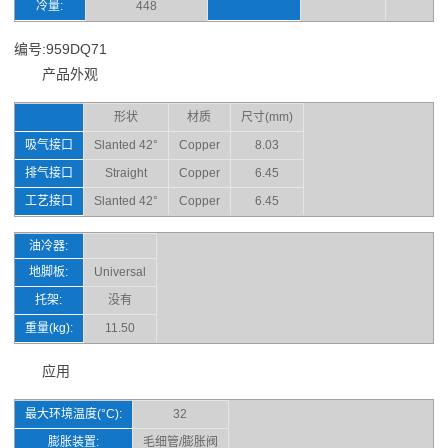
冷量:
448
编号:959DQ71
产品外观
形状
材质
尺寸(mm)
吸气接口
Slanted 42°
Copper
8.03
排气接口
Straight
Copper
6.45
工艺接口
Slanted 42°
Copper
6.45
油冷器:
地脚板:
Universal
托架:
没有
重量(kg):
11.50
应用
最大环境温度(°C):
32
膨胀装置:
毛细管/膨胀阀