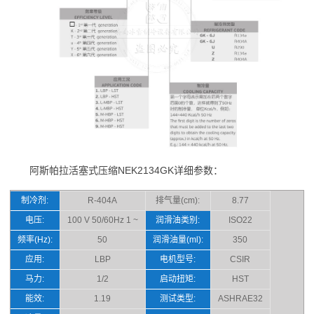
阿斯帕拉活塞式压缩NEK2134GK详细参数：
制冷剂:
R-404A
排气量(cm):
8.77
电压:
100 V 50/60Hz 1 ~
润滑油类别:
ISO22
频率(Hz):
50
润滑油量(ml):
350
应用:
LBP
电机型号:
CSIR
马力:
1/2
启动扭矩:
HST
能效:
1.19
测试类型:
ASHRAE32