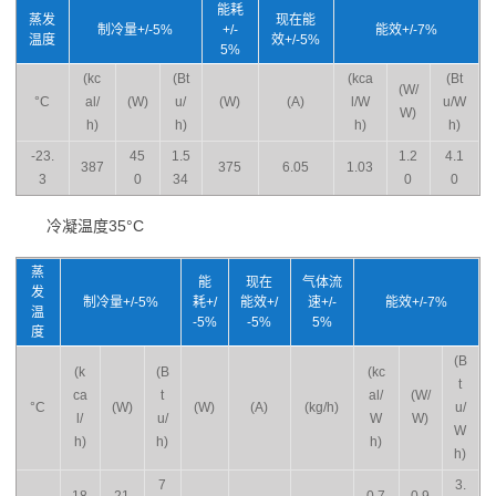
能耗
蒸发
现在能
制冷量+/-5%
+/-
能效+/-7%
温度
效+/-5%
5%
(kc
(Bt
(kca
(Bt
(W/
°C
al/
(W)
u/
(W)
(A)
l/W
u/W
W)
h)
h)
h)
h)
-23.
45
1.5
1.2
4.1
387
375
6.05
1.03
3
0
34
0
0
冷凝温度35°C
蒸
能
现在
气体流
发
制冷量+/-5%
耗+/
能效+/
速+/-
能效+/-7%
温
-5%
-5%
5%
度
(B
(k
(B
(kc
t
ca
t
al/
(W/
°C
(W)
(W)
(A)
(kg/h)
u/
l/
u/
W
W)
W
h)
h)
h)
h)
7
3.
18
21
0.7
0.9