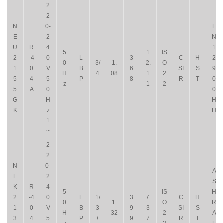
2
2
N
0-
E
E
2
N
U
R
4
1
5
1
IS
2
-4
0
L
3
C
H
2
0
3/
1.
2.
O
1
0
V
B
6
SI
S
9
H
4
08
1
2
5
4
5
P
8
R
T
0
z
1
2
5
A
0
0
G
H
H
K
z
H
1
~
2
2
N
0-
A
E
2
S
K
R
4
5
IS
H
2
-4
0
L
1/
3
7.
C
H
0
1.
O
R
1
0
V
B
3
9
3
SI
S
H
32
2
A
3
4
5
P
+
9
7
R
T