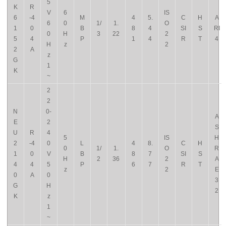
5
K
R
V
6
IS
6
-4
M
4
5.
C
H
A
6
0
1/
1.
O
1
0
B
8
4
SI
S
RI
0
H
3
22
2
5
4
P
1
4
R
T
4
H
z
2
2
A
z
G
1
K
~
2
2
N
0-
A
E
2
S
U
R
4
5
IS
H
2
-4
0
L
4
8.
C
H
0
1/
1.
O
R
1
0
V
B
8
7
SI
S
H
2
36
2
A
4
4
5
P
6
7
R
T
z
2
E
0
A
0
3
G
H
2
K
z
1
~