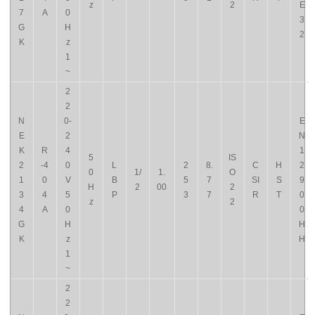
z
2
E
7
A
0
3
G
H
2
K
z
1
~
2
2
N
0-
E
E
2
N
K
R
4
1
5
IS
2
-4
0
L
2
8.
C
H
2
0
1/
1.
O
1
0
V
B
5
7
SI
S
9
H
2
00
2
3
4
5
P
3
7
R
T
0
z
2
4
A
0
0
G
H
H
K
z
H
1
~
2
2