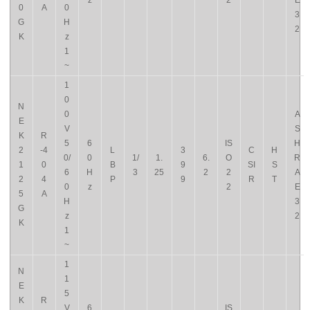
z
2
E
0
A
0
3
G
H
2
K
z
1
~
1
0
N
0
A
E
V
S
K
R
5
6
IS
H
2
-4
L
3
C
H
0/
0
1/
1.
6.
O
R
1
0
B
9
SI
S
6
H
3
25
2
2
A
2
4
P
9
R
T
0
z
2
E
5
A
H
3
G
z
2
K
1
~
1
N
1
E
5
K
R
V
6
IS