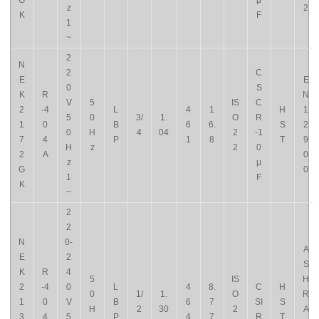
G
μ
z
2
K
F
1
~
2
N
2
C
E
E
0
S
K
R
N
V
5
IS
C
2
-4
L
4
1
H
1
5
0
3/
1.
O
R
1
0
B
6
6.
S
2
0
H
4
04
2
-1
7
4
P
1
8
T
9
H
z
2
0
2
A
0
z
μ
G
0
1
F
K
~
2
2
N
0-
A
E
2
S
K
R
4
5
IS
H
2
-4
0
L
4
8.
C
H
0
1/
1.
O
R
1
0
V
B
6
7
SI
S
H
2
30
2
A
3
4
5
P
4
7
R
T