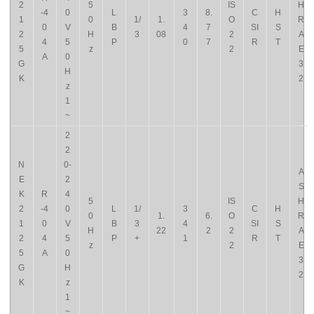
2
5
IS
H
-4
0
L
3
8.
C
H
1
0
1/
1.
O
R
0
V
B
4
7
SI
S
2
H
3
08
2
A
4
5
P
0
7
R
T
5
z
2
E
A
0
G
3
H
K
2
z
1
~
2
2
N
0-
A
E
2
S
K
R
4
5
IS
H
2
-4
0
L
1/
3
C
H
0
1.
6.
O
R
1
0
V
B
3
4
SI
S
H
22
2
2
A
2
4
5
P
+
1
R
T
z
2
E
5
A
0
3
G
H
2
K
z
1
~