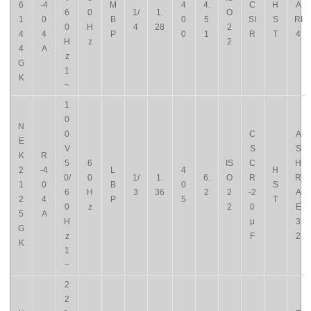
6
-4
M
4
4.
C
H
A
6
0
1/
1.
O
1
0
B
0
5
SI
S
RI
0
H
4
28
2
4
4
P
0
1
R
T
4
H
z
2
4
A
z
G
1
K
~
1
0
N
0
C
A
E
V
S
S
K
R
5
6
IS
C
H
2
-4
L
4
H
0/
0
1/
1.
6.
O
R
R
1
0
B
0
S
6
H
3
36
2
2
-2
A
2
4
P
5
T
0
z
2
0
E
5
A
H
μ
3
G
z
F
2
K
1
~
2
2