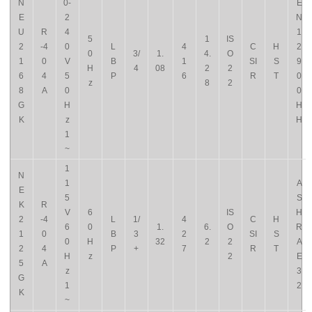
N
0-
E
E
2
N
U
R
4
1
5
1
IS
2
-4
0
L
4
C
H
2
0
3/
1.
4.
O
1
0
V
B
1
SI
S
9
H
4
08
2
2
6
4
5
P
6
R
T
0
z
8
2
8
A
0
0
G
H
H
K
z
H
1
~
1
N
1
A
E
5
S
K
R
V
6
IS
H
2
-4
L
1/
4
C
H
6
0
1.
6.
O
R
1
0
B
3
2
SI
S
0
H
32
2
2
A
2
4
P
+
7
R
T
H
z
2
E
5
A
z
3
G
1
2
K
~