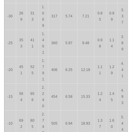
1.
3.
26
31
0
0.8
0.9
-30
317
5.74
7.21
3
9
3
6
5
9
7
9
1.
3.
35
41
4
0.9
1.1
-25
360
5.97
9.48
8
3
1
0
8
4
9
1
1.
4.
45
52
7
1.1
1.2
-20
406
6.25
12.18
4
1
5
9
1
9
1
1
2.
4.
56
65
2
1.2
1.4
-15
454
6.58
15.33
9
4
6
4
4
5
3
0
2.
5.
69
80
7
1.3
1.6
-10
505
6.94
18.93
4
2
5
4
7
0
4