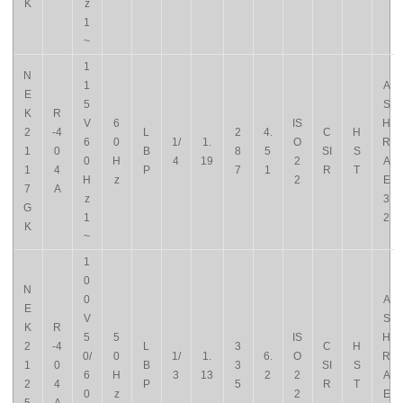
K
z
1
~
1
N
1
A
E
5
S
K
R
V
6
IS
H
2
-4
L
2
4.
C
H
6
0
1/
1.
O
R
1
0
B
8
5
SI
S
0
H
4
19
2
A
1
4
P
7
1
R
T
H
z
2
E
7
A
z
3
G
1
2
K
~
1
0
N
0
A
E
V
S
K
R
5
5
IS
H
2
-4
L
3
C
H
0/
0
1/
1.
6.
O
R
1
0
B
3
SI
S
6
H
3
13
2
2
A
2
4
P
5
R
T
0
z
2
E