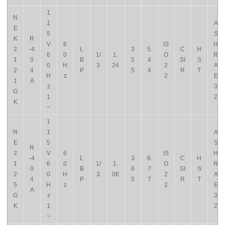
1
N
1
A
E
5
S
K
R
V
6
IS
H
2
-4
L
3
5.
C
H
6
0
1/
1.
O
R
1
0
B
5
4
SI
S
0
H
3
24
2
A
2
4
P
5
4
R
T
H
z
2
E
1
A
z
3
G
1
2
K
~
1
N
1
A
E
5
S
R
2
V
6
IS
H
-4
L
3
8.
C
H
1
6
0
1/
1.
O
R
0
B
6
7
SI
S
2
0
H
3
06
2
A
4
P
5
7
R
T
5
H
z
2
E
A
G
z
3
K
1
2
~