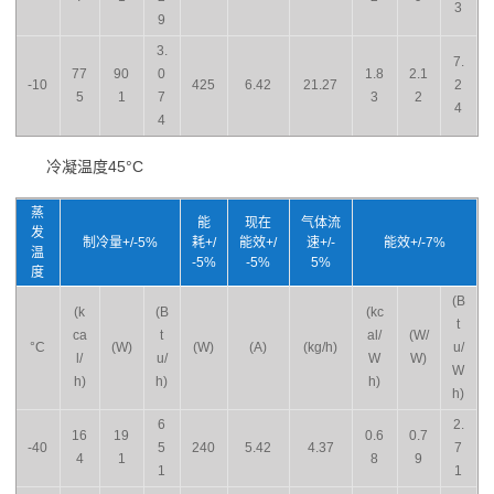
3
9
3.
7.
77
90
0
1.8
2.1
-10
425
6.42
21.27
2
5
1
7
3
2
4
4
冷凝温度45°C
蒸
能
现在
气体流
发
制冷量+/-5%
耗+/
能效+/
速+/-
能效+/-7%
温
-5%
-5%
5%
度
(B
(k
(B
(kc
t
ca
t
al/
(W/
°C
(W)
(W)
(A)
(kg/h)
u/
l/
u/
W
W)
W
h)
h)
h)
h)
6
2.
16
19
0.6
0.7
-40
5
240
5.42
4.37
7
4
1
8
9
1
1