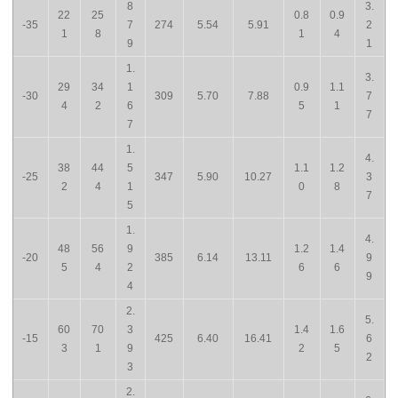
8
3.
22
25
0.8
0.9
-35
7
274
5.54
5.91
2
1
8
1
4
9
1
1.
3.
29
34
1
0.9
1.1
-30
309
5.70
7.88
7
4
2
6
5
1
7
7
1.
4.
38
44
5
1.1
1.2
-25
347
5.90
10.27
3
2
4
1
0
8
7
5
1.
4.
48
56
9
1.2
1.4
-20
385
6.14
13.11
9
5
4
2
6
6
9
4
2.
5.
60
70
3
1.4
1.6
-15
425
6.40
16.41
6
3
1
9
2
5
2
3
2.