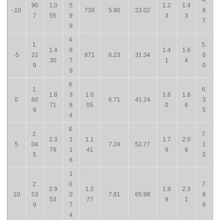
90
1.0
5
1.2
1.4
-10
739
5.80
23.02
8
7
55
9
3
3
7
9
4.
1.
5.
1.4
8
1.4
1.6
-5
22
871
6.23
31.34
6
30
7
1
4
9
0
9
6.
1.
6.
1.8
3
1.0
1.6
1.8
0
60
6.71
41.24
3
71
8
05
0
6
9
5
4
8.
2.
7.
2.3
1
1.1
1.7
2.0
5
04
7.24
52.77
1
79
1
41
9
9
5
2
6
1
2.
0.
7.
2.9
1.2
1.9
2.3
10
53
0
7.81
65.98
8
53
77
9
1
9
7
9
4