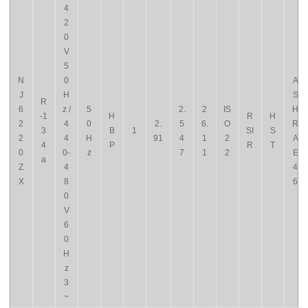
4
2
0
V
5
N
0
A
J
H
S
R
6
z /
5
2.
2
IS
H
-1
H
R
H
2
4
0
2.
5
6.
O
R
3
B
1
SI
S
2
4
H
91
4
1
2
A
4
P
R
T
0
0-
z
7
1
2
E
a
Z
4
4
X
8
6
0
V
6
0
H
z
3
~