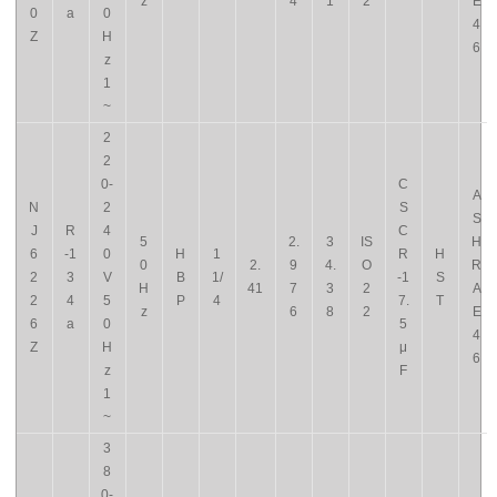
z
4
1
2
E
0
a
0
4
Z
H
6
z
1
~
2
2
0-
C
A
N
2
S
S
J
R
4
C
5
2.
3
IS
H
6
-1
0
H
1
R
H
0
2.
9
4.
O
R
2
3
V
B
1/
-1
S
H
41
7
3
2
A
2
4
5
P
4
7.
T
z
6
8
2
E
6
a
0
5
4
Z
H
μ
6
z
F
1
~
3
8
0-