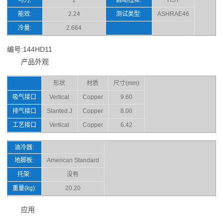
能效:
2.24
测试类型:
ASHRAE46
冷量:
2.664
编号:144HD11
产品外观
形状
材质
尺寸(mm)
吸气接口
Vertical
Copper
9.60
排气接口
Slanted J
Copper
8.00
工艺接口
Vertical
Copper
6.42
油冷器:
地脚板:
American Standard
托架:
没有
重量(kg):
20.20
应用