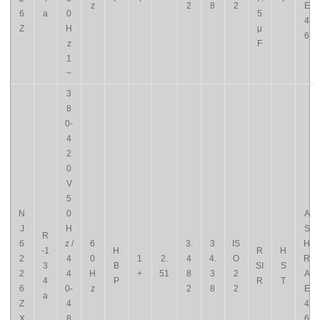
z
2
8
2
E
6
a
0
5
4
Z
H
μ
6
z
F
1
~
3
8
0-
4
2
0
V
5
N
0
A
J
H
S
R
6
z /
6
3.
3
IS
H
-1
H
R
H
2
4
0
1
2.
4
4.
O
R
3
B
SI
S
2
4
H
+
51
8
3
2
A
4
P
R
T
6
0-
z
2
8
2
E
a
Z
4
4
X
8
6