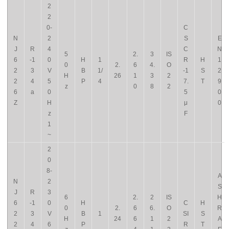
2
2
0-
C
N
2
S
E
J
R
4
C
N
5
2.
3
IS
6
-1
0
H
1
R
H
1
0
2.
6
4.
O
2
3
V
B
1/
-1
S
2
H
26
1
3
2
2
4
5
P
4
7.
T
9
z
0
8
2
6
a
0
5
0
Z
H
μ
0
z
F
1
~
2
0
8-
A
N
2
S
J
R
3
6
2.
2
IS
H
6
-1
0
H
C
H
0
2.
6
6.
O
R
2
3
V
B
1
SI
S
H
24
6
1
2
A
2
4
6
P
R
T