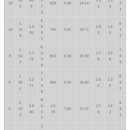
82
95
2
1.3
1.5
-15
629
5.48
19.14
2
5
9
7
1
3
1
3
4.
1.
6.
1.3
5
1.5
1.8
-10
14
740
5.82
26.72
1
35
5
5
0
8
5
7
6.
1.
7.
1.7
0
1.7
2.0
-5
52
853
6.18
35.59
0
73
4
9
8
4
9
8
7.
1.
8.
2.2
7
2.0
2.3
0
95
966
6.58
45.83
0
71
4
2
5
2
2
8
9.
2.
8.
2.8
6
1.0
2.2
2.6
5
43
7.00
57.47
9
30
5
79
6
2
3
5
7
1