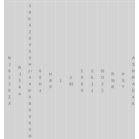
3
8
0-
4
2
0
V
5
N
0
A
J
H
S
R
6
z /
6
2.
2
IS
H
-1
H
R
H
2
4
0
2.
9
6.
O
R
3
B
1
SI
S
2
4
H
92
8
1
2
A
4
P
R
T
0
0-
z
0
1
2
E
a
Z
4
4
X
8
6
0
V
6
0
H