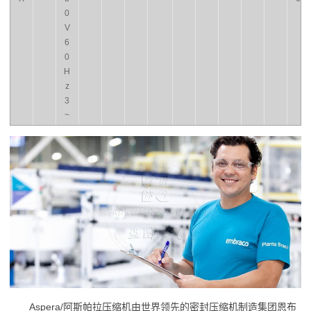
0
V
6
0
H
z
3
~
Aspera/阿斯帕拉压缩机由世界领先的密封压缩机制造集团恩布