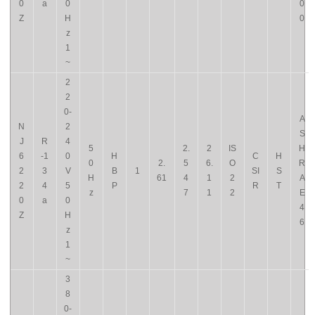
0
a
0
0
Z
H
0
z
1
~
2
2
0-
A
N
2
S
J
R
4
5
2.
2
IS
H
6
-1
0
H
C
H
0
2.
5
6.
O
R
2
3
V
B
1
SI
S
H
61
4
1
2
A
2
4
5
P
R
T
z
7
1
2
E
0
a
0
4
Z
H
6
z
1
~
3
8
0-