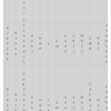
z
3
~
1
1
A
N
5
S
J
R
V
6
2.
2
IS
H
6
-1
H
C
H
6
0
2.
9
6.
O
R
2
3
B
1
SI
S
0
H
39
8
1
2
A
2
4
P
R
T
H
z
0
1
2
E
0
a
z
4
Z
1
6
~
2
0
8-
C
A
N
2
S
S
J
R
3
C
6
3.
3
IS
H
6
-1
0
H
1
R
H
0
2.
2
4.
O
R
2
3
V
B
1/
-1
S
H
26
6
3
2
A
2
4
6
P
4
7.
T