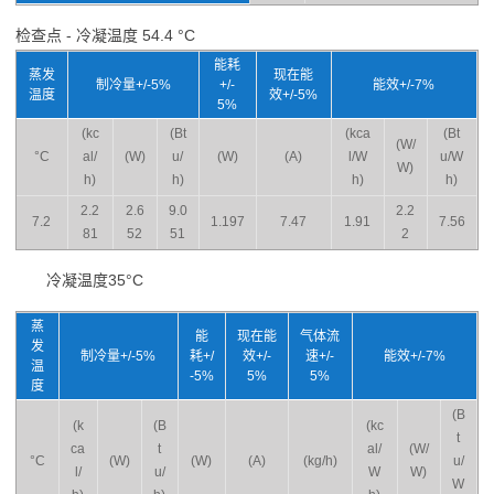
检查点 - 冷凝温度 54.4 °C
能耗
蒸发
现在能
制冷量+/-5%
+/-
能效+/-7%
温度
效+/-5%
5%
(kc
(Bt
(kca
(Bt
(W/
°C
al/
(W)
u/
(W)
(A)
l/W
u/W
W)
h)
h)
h)
h)
2.2
2.6
9.0
2.2
7.2
1.197
7.47
1.91
7.56
81
52
51
2
冷凝温度35°C
蒸
能
现在能
气体流
发
制冷量+/-5%
耗+/
效+/-
速+/-
能效+/-7%
温
-5%
5%
5%
度
(B
(k
(B
(kc
t
ca
t
al/
(W/
°C
(W)
(W)
(A)
(kg/h)
u/
l/
u/
W
W)
W