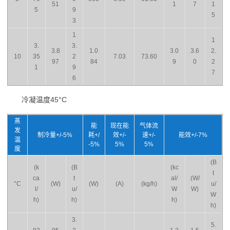
51
1
7
1
5
9
5
3
1
1
3.
3.
3.8
1.0
3.0
3.6
2.
10
35
2
7.03
73.60
97
84
9
0
2
1
9
7
6
冷凝温度45°C
蒸
能
现在能
气体流
发
制冷量+/-5%
耗+/
效+/-
速+/-
能效+/-7%
温
-5%
5%
5%
度
(B
(k
(B
(kc
t
ca
t
al/
(W/
°C
(W)
(W)
(A)
(kg/h)
u/
l/
u/
W
W)
W
h)
h)
h)
h)
3.
5.