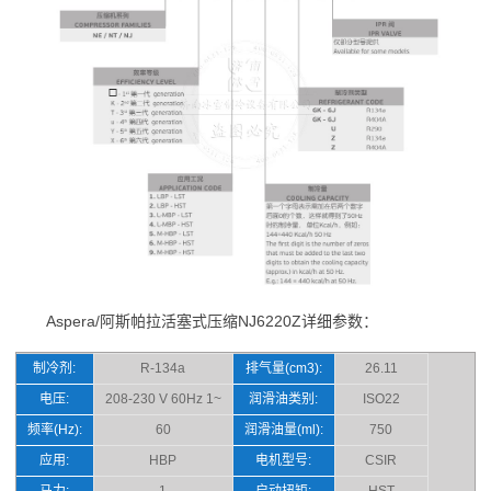
Aspera/阿斯帕拉活塞式压缩NJ6220Z详细参数：
制冷剂:
R-134a
排气量(cm3):
26.11
电压:
208-230 V 60Hz 1~
润滑油类别:
ISO22
频率(Hz):
60
润滑油量(ml):
750
应用:
HBP
电机型号:
CSIR
马力:
1
启动扭矩:
HST