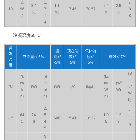
2.
1.
9.
3.4
1.1
2.4
2.9
10
96
7
7.46
70.57
8
51
92
9
0
7
7
8
4
冷凝温度55°C
蒸
能
现在能
气体流
发
制冷量+/-5%
耗+/
效+/-
速+/-
能效+/-7%
温
-5%
5%
5%
度
(B
(k
(B
(kc
t
ca
t
al/
(W/
°C
(W)
(W)
(A)
(kg/h)
u/
l/
u/
W
W)
W
h)
h)
h)
h)
2.
4.
64
74
5
1.0
1.2
-15
608
5.41
16.22
1
1
6
4
5
3
9
5
3.
4.