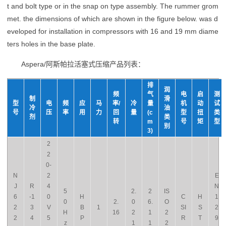
t and bolt type or in the snap on type assembly. The rummer grom
met. the dimensions of which are shown in the figure below. was d
eveloped for installation in compressors with 16 and 19 mm diame
ters holes in the base plate.
Aspera/阿斯帕拉活塞式压缩产品列表：
排
润
频
气
电
启
测
制
滑
型
电
频
应
马
率/
冷
量
机
动
试
冷
油
号
压
率
用
力
回
量
(c
型
扭
类
剂
类
转
m
号
矩
型
别
3)
2
2
0-
N
2
E
J
R
4
N
5
2.
2
IS
6
-1
0
H
C
H
1
0
2.
0
6.
O
2
3
V
B
1
SI
S
2
H
16
2
1
2
2
4
5
P
R
T
9
z
1
1
2