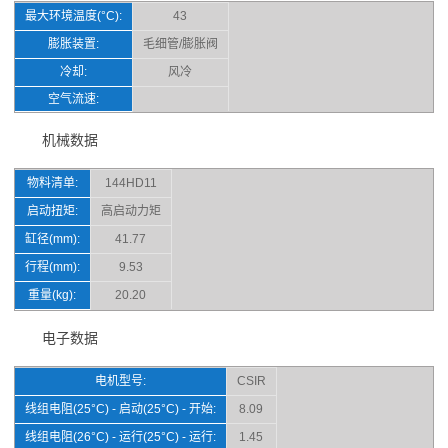
最大环境温度(°C):
43
膨胀装置:
毛细管/膨胀阀
冷却:
风冷
空气流速:
机械数据
物料清单:
144HD11
启动扭矩:
高启动力矩
缸径(mm):
41.77
行程(mm):
9.53
重量(kg):
20.20
电子数据
电机型号:
CSIR
线组电阻(25°C) - 启动(25°C) - 开始:
8.09
线组电阻(26°C) - 运行(25°C) - 运行:
1.45