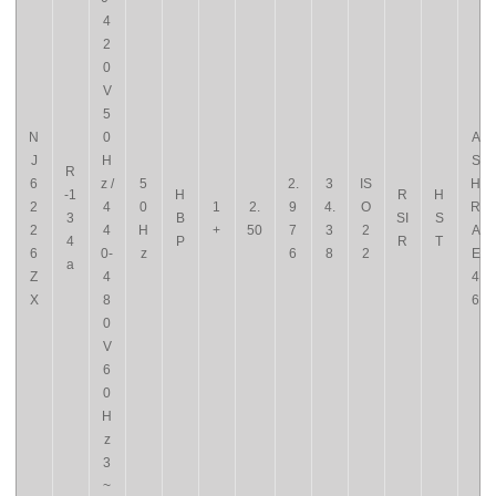
4
2
0
V
5
N
0
A
J
H
S
R
6
z /
5
2.
3
IS
H
-1
H
R
H
2
4
0
1
2.
9
4.
O
R
3
B
SI
S
2
4
H
+
50
7
3
2
A
4
P
R
T
6
0-
z
6
8
2
E
a
Z
4
4
X
8
6
0
V
6
0
H
z
3
~