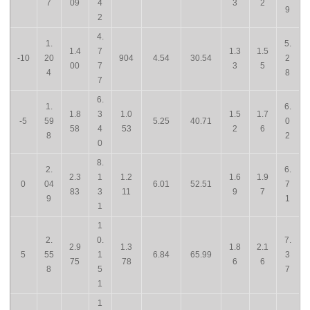
7
09
4
3
2
9
2
4.
1.
5.
1.4
7
1.3
1.5
-10
20
904
4.54
30.54
2
00
7
3
5
4
8
7
6.
1.
6.
1.8
3
1.0
1.5
1.7
-5
59
5.25
40.71
0
58
4
53
2
6
8
2
0
8.
2.
6.
2.3
1
1.2
1.6
1.9
0
04
6.01
52.51
7
83
3
11
9
7
9
1
1
1
2.
0.
7.
2.9
1.3
1.8
2.1
5
55
1
6.84
65.99
3
75
78
6
6
8
5
7
1
1