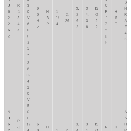
S
J
R
3
C
6
3.
3
IS
H
6
-1
0
H
1
R
H
0
2.
2
4.
O
R
2
3
V
B
1/
-1
S
H
26
6
3
2
A
2
4
6
P
4
7.
T
z
2
8
2
E
6
a
0
5
4
Z
H
μ
6
z
F
1
~
3
8
0-
4
2
0
V
5
N
0
A
J
H
S
R
6
z /
6
3.
3
IS
H
-1
H
R
H
2
4
0
1
2.
4
4.
O
R