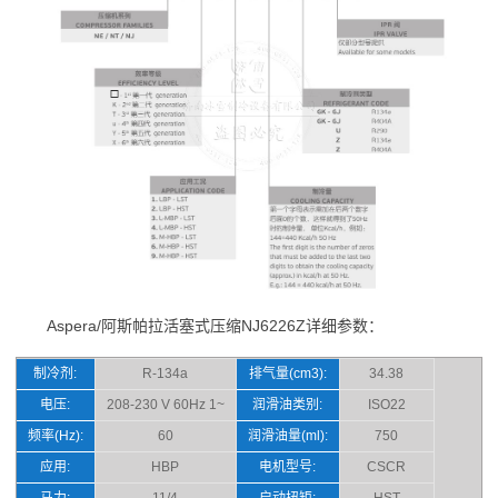
Aspera/阿斯帕拉活塞式压缩NJ6226Z详细参数：
制冷剂:
R-134a
排气量(cm3):
34.38
电压:
208-230 V 60Hz 1~
润滑油类别:
ISO22
频率(Hz):
60
润滑油量(ml):
750
应用:
HBP
电机型号:
CSCR
马力:
11/4
启动扭矩:
HST