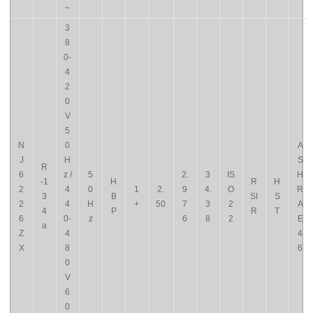
~
3
8
0-
4
2
0
V
5
N
0
A
J
H
S
R
6
z /
5
2.
3
IS
H
-1
H
R
H
2
4
0
1
2.
9
4.
O
R
3
B
SI
S
2
4
H
+
50
7
3
2
A
4
P
R
T
6
0-
z
6
8
2
E
a
Z
4
4
X
8
6
0
V
6
0