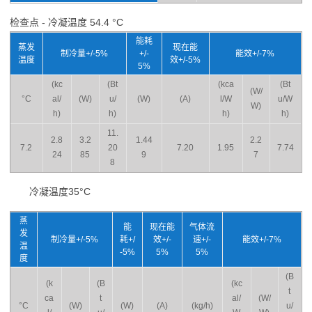
检查点 - 冷凝温度 54.4 °C
能耗
蒸发
现在能
制冷量+/-5%
+/-
能效+/-7%
温度
效+/-5%
5%
(kc
(Bt
(kca
(Bt
(W/
°C
al/
(W)
u/
(W)
(A)
l/W
u/W
W)
h)
h)
h)
h)
11.
2.8
3.2
1.44
2.2
7.2
20
7.20
1.95
7.74
24
85
9
7
8
冷凝温度35°C
蒸
能
现在能
气体流
发
制冷量+/-5%
耗+/
效+/-
速+/-
能效+/-7%
温
-5%
5%
5%
度
(B
(k
(B
(kc
t
ca
t
al/
(W/
°C
(W)
(W)
(A)
(kg/h)
u/