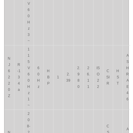
V
6
0
H
z
3
~
1
1
A
N
5
S
J
R
V
6
2.
2
IS
H
6
-1
H
C
H
6
0
2.
9
6.
O
R
2
3
B
1
SI
S
0
H
39
8
1
2
A
2
4
P
R
T
H
z
0
1
2
E
0
a
z
4
Z
1
6
~
2
0
8-
C
A
N
2
S