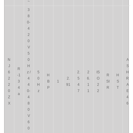
~
3
8
0-
4
2
0
V
5
N
0
A
J
H
S
R
6
z /
5
2.
2
IS
H
-1
H
R
H
2
4
0
2.
5
6.
O
R
3
B
1
SI
S
2
4
H
91
4
1
2
A
4
P
R
T
0
0-
z
7
1
2
E
a
Z
4
4
X
8
6
0
V
6
0