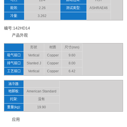
能效:
2.26
测试类型:
ASHRAE46
冷量:
3.262
编号:142HD14
产品外观
形状
材质
尺寸(mm)
吸气接口
Vertical
Copper
9.60
排气接口
Slanted J
Copper
8.00
工艺接口
Vertical
Copper
6.42
油冷器:
地脚板:
American Standard
托架:
没有
重量(kg):
19.90
应用