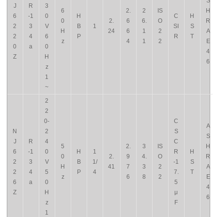
S
J
R
3
6
2.
2
IS
H
6
-1
0
H
C
H
0
2.
6
6.
O
R
2
3
V
B
1
SI
S
H
24
6
1
2
A
2
4
6
P
R
T
z
4
1
2
E
0
a
0
4
Z
H
6
z
1
~
2
2
0-
C
A
N
2
S
S
J
R
4
C
5
2.
3
IS
H
6
-1
0
H
1
R
H
0
2.
9
4.
O
R
2
3
V
B
1/
-1
S
H
41
7
3
2
A
2
4
5
P
4
7.
T
z
6
8
2
E
6
a
0
5
4
Z
H
μ
6
z
F
1