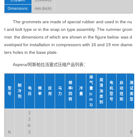
工程编码:
13146411
Dimensions:
mm (Inch)
The grommets are made of special rubber and used in the nu
t and bolt type or in the snap on type assembly. The rummer grom
met. the dimensions of which are shown in the figure below. was d
eveloped for installation in compressors with 16 and 19 mm diame
ters holes in the base plate.
Aspera/阿斯帕拉活塞式压缩产品列表：
排
润
频
气
电
启
测
制
滑
型
电
频
应
马
率/
冷
量
机
动
试
冷
油
号
压
率
用
力
回
量
(c
型
扭
类
剂
类
转
m
号
矩
型
别
3)
2
2
0-
N
2
E