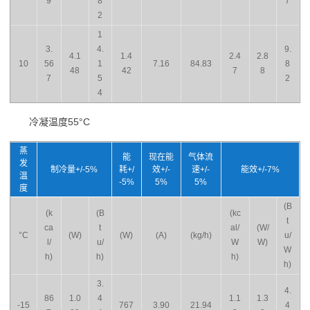
9
8
7
2
1
3.
4.
9.
4.1
1.4
2.4
2.8
10
56
1
7.16
84.83
8
48
42
7
8
7
5
2
4
冷凝温度55°C
蒸
能
现在能
气体流
发
制冷量+/-5%
耗+/
效+/-
速+/-
能效+/-7%
温
-5%
5%
5%
度
(B
(k
(B
(kc
t
ca
t
al/
(W/
°C
(W)
(W)
(A)
(kg/h)
u/
l/
u/
W
W)
W
h)
h)
h)
h)
3.
4.
86
1.0
4
1.1
1.3
-15
767
3.90
21.94
4