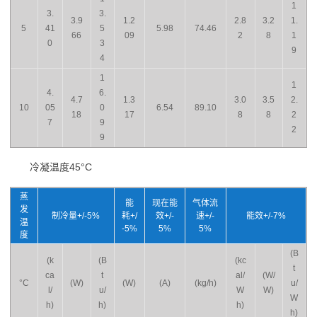
1
3.
3.
3.9
1.2
2.8
3.2
1.
5
41
5
5.98
74.46
66
09
2
8
1
0
3
9
4
1
1
4.
6.
4.7
1.3
3.0
3.5
2.
10
05
0
6.54
89.10
18
17
8
8
2
7
9
2
9
冷凝温度45°C
蒸
能
现在能
气体流
发
制冷量+/-5%
耗+/
效+/-
速+/-
能效+/-7%
温
-5%
5%
5%
度
(B
(k
(B
(kc
t
ca
t
al/
(W/
°C
(W)
(W)
(A)
(kg/h)
u/
l/
u/
W
W)
W
h)
h)
h)
h)