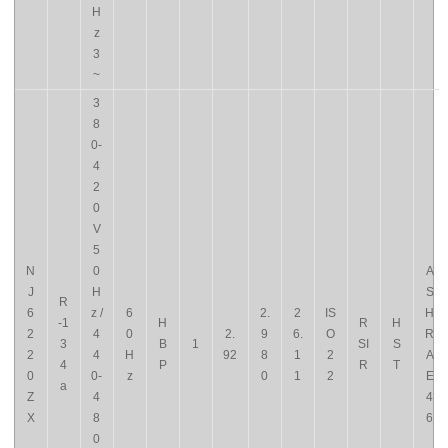
H
z
3
~
3
8
0-
4
2
0
V
5
N
0
A
J
H
S
R
6
z /
6
2.
2
IS
H
-1
H
R
H
2
4
0
2.
9
6.
O
R
3
B
1
SI
S
2
4
H
92
8
1
2
A
4
P
R
T
0
0-
z
0
1
2
E
a
Z
4
4
X
8
6
0