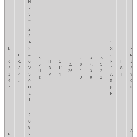
H
z
3
~
2
2
0-
C
N
2
S
E
J
R
4
C
N
5
2.
3
IS
6
-1
0
H
1
R
H
1
0
2.
6
4.
O
2
3
V
B
1/
-1
S
2
H
26
1
3
2
2
4
5
P
4
7.
T
9
z
0
8
2
6
a
0
5
0
Z
H
μ
0
z
F
1
~
2
0
8-
A
N
2