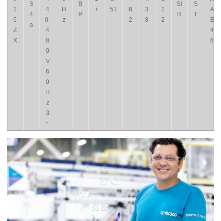
3
B
SI
S
2
4
H
+
51
8
3
2
A
4
P
R
T
6
0-
z
2
8
2
E
a
Z
4
4
X
8
6
0
V
6
0
H
z
3
~