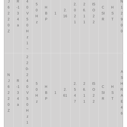
J
R
4
N
5
2.
2
IS
6
-1
0
H
C
H
1
0
2.
0
6.
O
2
3
V
B
1
SI
S
2
H
16
2
1
2
2
4
5
P
R
T
9
z
1
1
2
0
a
0
0
Z
H
0
z
1
~
2
2
0-
A
N
2
S
J
R
4
5
2.
2
IS
H
6
-1
0
H
C
H
0
2.
5
6.
O
R
2
3
V
B
1
SI
S
H
61
4
1
2
A
2
4
5
P
R
T
z
7
1
2
E
0
a
0
4
Z
H
6
z
1