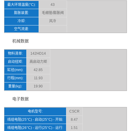
最大环境温度(°C):
43
膨胀装置:
毛细管/膨胀阀
冷却:
风冷
空气流速:
机械数据
物料清单:
142HD14
启动扭矩:
高启动力矩
缸径(mm):
42.85
行程(mm):
11.93
重量(kg):
19.90
电子数据
电机型号:
CSCR
线组电阻(25°C) - 启动(25°C) - 开始:
8.47
线组电阻(26°C) - 运行(25°C) - 运行:
1.51