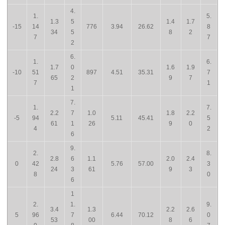
4.
1.
5.
1.3
5
1.4
1.7
-15
14
776
3.94
26.62
8
34
5
8
2
7
7
2
6.
1.
6.
1.7
0
1.6
1.9
-10
51
897
4.51
35.31
7
65
2
9
7
7
1
1
7.
1.
7.
2.2
7
1.0
1.8
2.2
-5
94
5.11
45.41
5
61
1
26
9
0
4
2
6
9.
2.
8.
2.8
6
1.1
2.0
2.4
0
42
5.76
57.00
3
24
3
61
9
3
8
0
6
1
2.
1.
9.
3.4
1.3
2.2
2.6
5
96
7
6.44
70.12
0
53
00
8
6