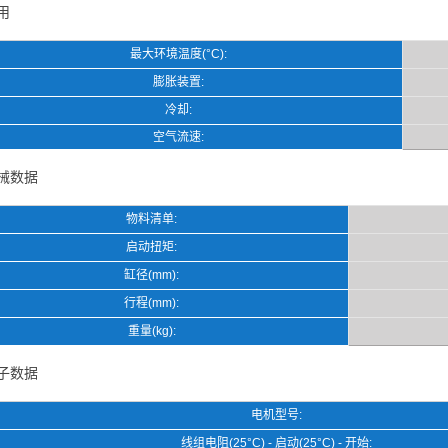
用
最大环境温度(°C):
膨胀装置:
冷却:
空气流速:
械数据
物料清单:
启动扭矩:
缸径(mm):
行程(mm):
重量(kg):
子数据
电机型号:
线组电阻(25°C) - 启动(25°C) - 开始: