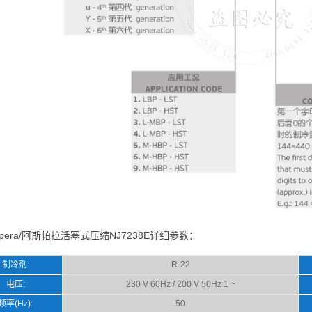
spera/阿斯帕拉活塞式压缩NJ7238E详细参数：
制冷剂:
R-22
电压:
230 V 60Hz / 200 V 50Hz 1 ~
频率(Hz):
50