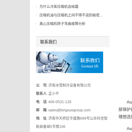
为什么冷库压缩机会结霜
压缩机油与压缩机之间不得不说的秘密...
离心压缩机转子弯曲故障分析
联系我们
公 司
: 济南冰雪制冷设备有限公司
联系人
: 孟小平
A
电 话
: 400-0531-128
部保护
邮 箱
: sales@bingxuegroup.com
理想选
地 址
: 济南市天桥区华盛路699号山东科佳智
能装备城5号楼106
A