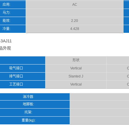
应用:
AC
马力:
能效:
2.20
冷量:
4.428
3AJ11
品外观
形状
吸气接口
Vertical
C
排气接口
Slanted J
C
工艺接口
Vertical
C
油冷器:
地脚板:
托架:
重量(kg):