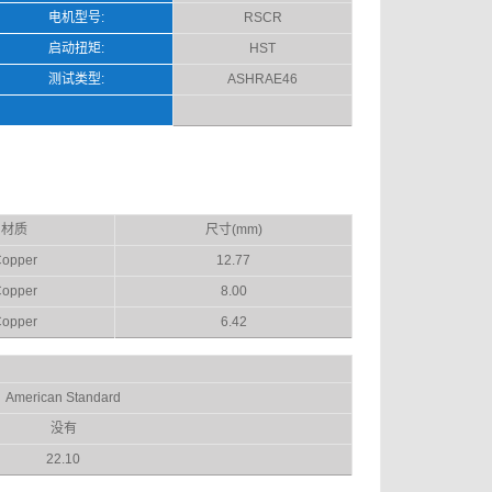
电机型号:
RSCR
启动扭矩:
HST
测试类型:
ASHRAE46
材质
尺寸(mm)
opper
12.77
opper
8.00
opper
6.42
American Standard
没有
22.10