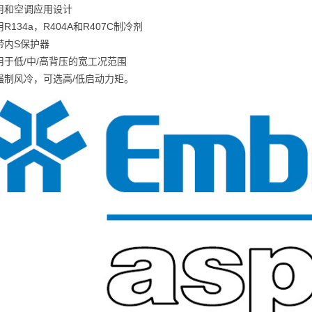
商用和空调应用设计
用R134a，R404A和R407C制冷剂
机带内S保护器
应用于低/中/高背压的宽工况范围
用强制风冷，可选高/低启动力矩。