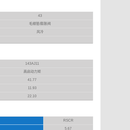
43
毛细管/膨胀阀
风冷
143AJ11
高启动力矩
41.77
11.93
22.10
RSCR
5.67