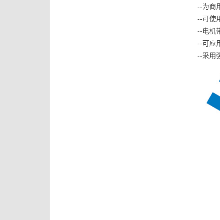
--为
--可使
--电
--可
--采