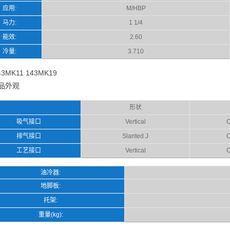
应用:
M/HBP
马力:
1 1/4
能效:
2.60
冷量:
3.710
3MK11 143MK19
品外观
形状
吸气接口
Vertical
C
排气接口
Slanted J
C
工艺接口
Vertical
C
油冷器:
地脚板:
托架:
重量(kg):