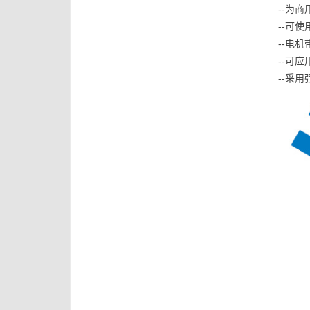
--为
--可使
--电
--可
--采