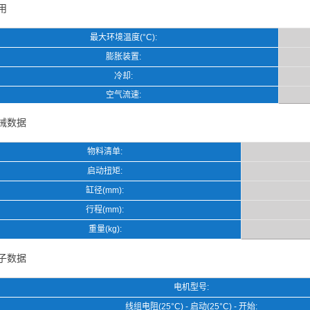
用
最大环境温度(°C):
膨胀装置:
冷却:
空气流速:
械数据
物料清单:
启动扭矩:
缸径(mm):
行程(mm):
重量(kg):
子数据
电机型号:
线组电阻(25°C) - 启动(25°C) - 开始: