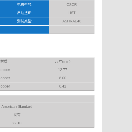
电机型号:
CSCR
启动扭矩:
HST
测试类型:
ASHRAE46
材质
尺寸(mm)
opper
12.77
opper
8.00
opper
6.42
American Standard
没有
22.10