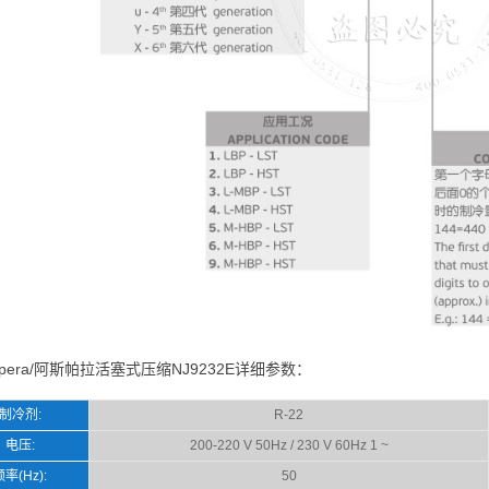
spera/阿斯帕拉活塞式压缩NJ9232E详细参数：
制冷剂:
R-22
电压:
200-220 V 50Hz / 230 V 60Hz 1 ~
频率(Hz):
50