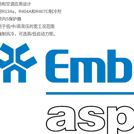
商用和空调应用设计
用R134a，R404A和R407C制冷剂
机带内S保护器
应用于低/中/高背压的宽工况范围
用强制风冷，可选高/低启动力矩。