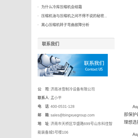
为什么冷库压缩机会结霜
压缩机油与压缩机之间不得不说的秘密...
离心压缩机转子弯曲故障分析
联系我们
公 司
: 济南冰雪制冷设备有限公司
联系人
: 孟小平
A
电 话
: 400-0531-128
部保护
邮 箱
: sales@bingxuegroup.com
理想选
地 址
: 济南市天桥区华盛路699号山东科佳智
能装备城5号楼106
A