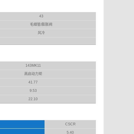
43
毛细管/膨胀阀
风冷
143MK11
高启动力矩
41.77
9.53
22.10
CSCR
5.40