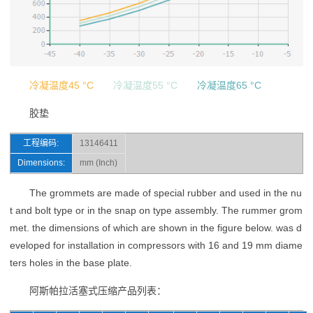
冷凝温度45 °C
冷凝温度55 °C
冷凝温度65 °C
胶垫
工程编码:
13146411
Dimensions:
mm (Inch)
The grommets are made of special rubber and used in the nu
t and bolt type or in the snap on type assembly. The rummer grom
met. the dimensions of which are shown in the figure below. was d
eveloped for installation in compressors with 16 and 19 mm diame
ters holes in the base plate.
阿斯帕拉活塞式压缩产品列表：