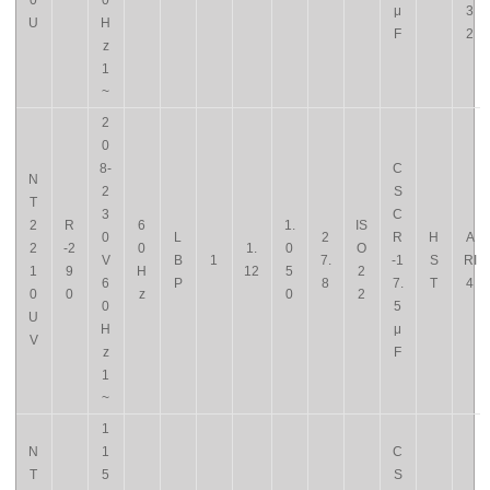
0
0
μ
3
U
H
F
2
z
1
~
2
0
8-
C
N
2
S
T
3
C
2
R
6
1.
IS
0
L
2
R
H
A
2
-2
0
1.
0
O
V
B
1
7.
-1
S
RI
1
9
H
12
5
2
6
P
8
7.
T
4
0
0
z
0
2
0
5
U
H
μ
V
z
F
1
~
1
N
1
C
T
5
S