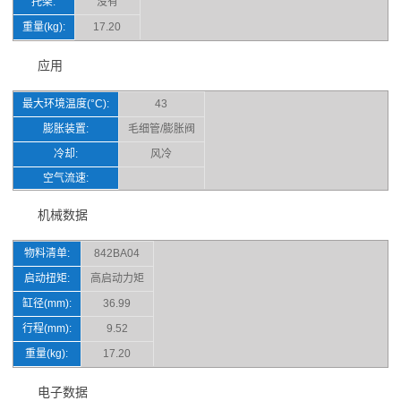
托架:
没有
重量(kg):
17.20
应用
最大环境温度(°C):
43
膨胀装置:
毛细管/膨胀阀
冷却:
风冷
空气流速:
机械数据
物料清单:
842BA04
启动扭矩:
高启动力矩
缸径(mm):
36.99
行程(mm):
9.52
重量(kg):
17.20
电子数据