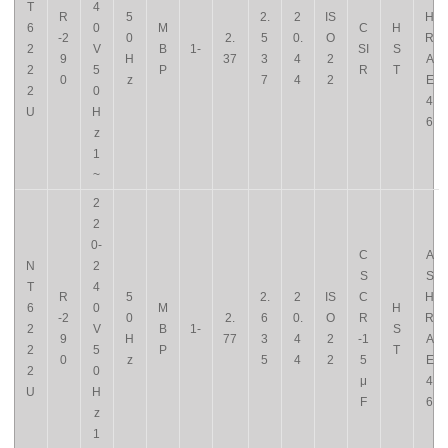
T
4
R
5
2.
2
IS
H
6
0
M
C
H
-2
0
2.
5
0.
O
R
2
V
B
1-
SI
S
9
H
37
3
4
2
A
2
5
P
R
T
0
z
7
4
2
E
2
0
4
U
H
6
z
1
~
2
2
0-
C
A
N
2
S
S
T
4
R
5
2.
2
IS
C
H
6
0
M
H
-2
0
2.
6
0.
O
R
R
2
V
B
1-
S
9
H
77
3
4
2
-1
A
2
5
P
T
0
z
5
4
2
5
E
2
0
μ
4
U
H
F
6
z
1