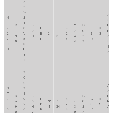
2
2
0-
A
N
2
S
T
4
R
5
2
IS
H
2
0
L
8
C
H
-2
0
1.
0.
O
R
1
V
B
1-
1
SI
S
9
H
31
4
2
A
7
5
P
6
R
T
0
z
4
2
E
0
0
3
U
H
2
z
1
~
2
0
8-
A
N
2
S
T
3
R
6
1
IS
H
2
0
L
8
C
H
-2
0
3/
1.
7.
O
R
1
V
B
2
SI
S
9
H
4
34
3
2
A
6
6
P
8
R
T
0
z
9
2
E