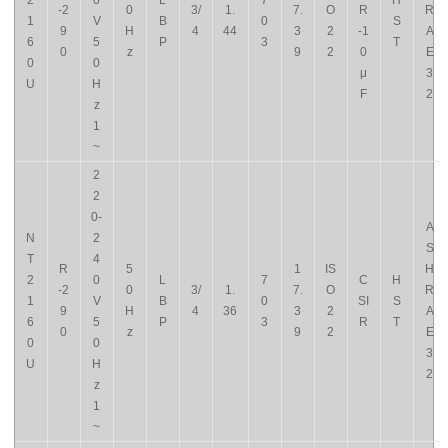
2
0
L
7
H
-2
0
3/
1.
7.
O
R
R
1
V
B
0
S
9
H
4
44
3
2
-1
A
6
5
P
3
T
0
z
9
2
0
E
0
0
μ
3
U
H
F
2
z
1
~
2
2
0-
A
N
2
S
T
4
R
5
1
IS
H
2
0
L
7
C
H
-2
0
3/
1.
7.
O
R
1
V
B
0
SI
S
9
H
4
36
3
2
A
6
5
P
3
R
T
0
z
9
2
E
0
0
3
U
H
2
z
1
~