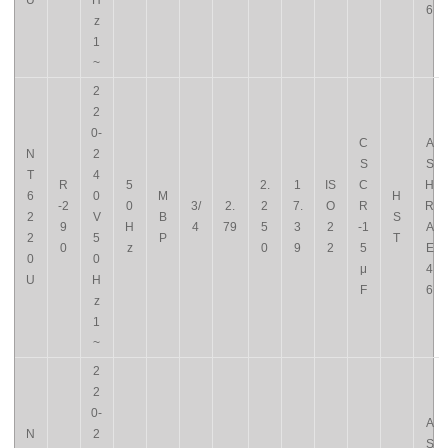
U
H
6
z
1
~
2
2
0-
C
A
N
2
S
S
T
4
R
5
2.
1
IS
C
H
6
0
M
H
-2
0
3/
2.
2
7.
O
R
R
2
V
B
S
9
H
4
79
5
3
2
-1
A
2
5
P
T
0
z
0
9
2
5
E
0
0
μ
4
U
H
F
6
z
1
~
2
2
0-
A
N
2
S