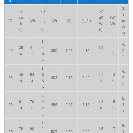
度
(B
(k
(B
(kc
t
ca
t
al/
(W/
°C
(W)
(W)
(A)
(kg/h)
u/
l/
u/
W
W)
W
h)
h)
h)
h)
1.
4.
35
41
4
1.0
1.1
-40
350
1.93
4.15
0
4
2
0
1
8
2
5
1.
4.
46
54
8
1.1
1.3
-35
403
2.15
5.49
6
8
4
5
6
5
0
6
2.
5.
61
70
4
1.3
1.5
-30
456
2.37
7.18
3
0
9
2
4
6
1
1
3.
6.
78
90
1
1.5
1.7
-25
507
2.59
9.22
1