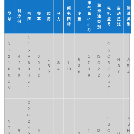
排
润
频
气
电
启
测
制
滑
型
电
频
应
马
率/
冷
量
机
动
试
冷
油
号
压
率
用
力
回
量
(c
型
扭
类
剂
类
转
m
号
矩
型
别
3)
1
N
1
C
T
5
S
2
R
V
6
1
IS
C
L
6
H
A
1
-2
6
0
3/
1.
7.
O
R
B
3
S
RI
6
9
0
H
4
10
3
2
-2
P
8
T
4
0
0
H
z
9
2
0
U
z
μ
V
1
F
~
2
2
0-
C
A
N
2
S
S
T
4
R
5
1
IS
C
H