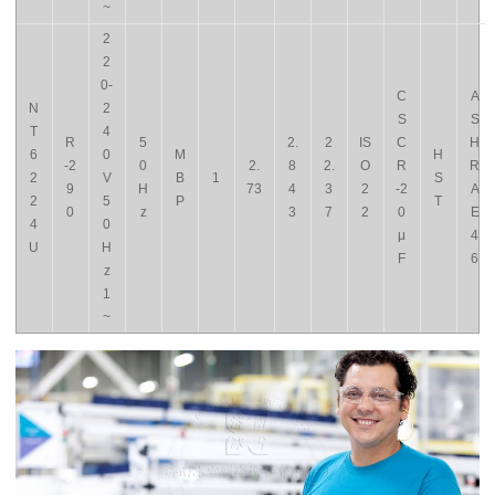
~
2
2
0-
C
A
N
2
S
S
T
4
R
5
2.
2
IS
C
H
6
0
M
H
-2
0
2.
8
2.
O
R
R
2
V
B
1
S
9
H
73
4
3
2
-2
A
2
5
P
T
0
z
3
7
2
0
E
4
0
μ
4
U
H
F
6
z
1
~