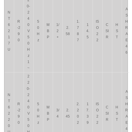
2
0-
A
N
2
S
T
4
R
5
1.
IS
H
6
0
M
1/
1
C
H
-2
0
2.
7
O
R
2
V
B
2
4.
SI
S
9
H
58
8
2
A
1
5
P
+
5
R
T
0
z
7
2
E
7
0
4
U
H
6
z
1
~
2
2
0-
A
N
2
S
T
4
R
5
2.
1
IS
H
6
0
M
C
H
-2
0
3/
2.
2
7.
O
R
2
V
B
SI
S
9
H
4
45
0
3
2
A
2
5
P
R
T
0
z
2
9
2
E
0
0
4