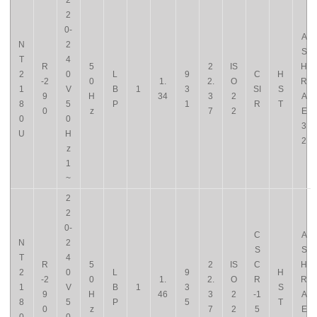
2
2
0-
A
N
2
S
T
4
R
5
2
IS
H
2
0
L
9
C
H
-2
0
1.
2.
O
R
1
V
B
1
3
SI
S
9
H
34
3
2
A
8
5
P
1
R
T
0
z
7
2
E
0
0
3
U
H
2
z
1
~
2
2
0-
C
A
N
2
S
S
T
4
R
5
2
IS
C
H
2
0
L
9
H
-2
0
1.
2.
O
R
R
1
V
B
1
3
S
9
H
46
3
2
-1
A
8
5
P
5
T
0
z
7
2
5
E