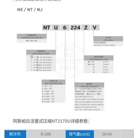
阿斯帕拉活塞式压缩NT2170U详细参数：
制冷剂:
R-290
排气量(cm3):
20.44