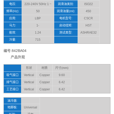
电压:
220-240V 50Hz 1 ~
润滑油类别:
ISO22
频率(Hz):
50
润滑油量(ml):
450
应用:
LBP
电机型号:
CSCR
马力:
1-
启动扭矩:
HST
能效:
1.24
测试类型:
ASHRAE32
冷量:
715
编号:842BA04
产品外观
形状
材质
尺寸(mm)
吸气接口
Vertical
Copper
9.60
排气接口
Vertical
Copper
6.42
工艺接口
Vertical
Copper
6.42
油冷器:
地脚板:
Universal