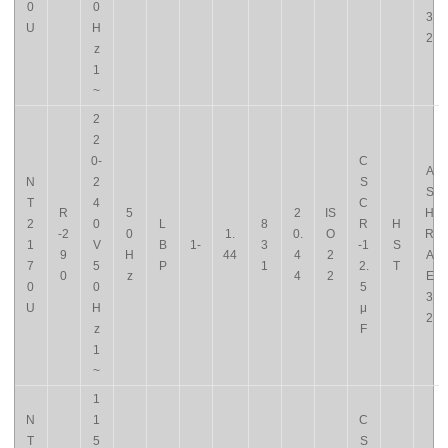
0
0
3
U
H
2
z
1
~
2
2
0-
C
A
N
2
S
S
T
4
C
R
5
2
IS
H
2
0
L
8
R
H
-2
0
1.
0.
O
R
1
V
B
1-
3
-1
S
9
H
44
4
2
A
7
5
P
1
2.
T
0
z
4
2
E
0
0
5
3
U
H
μ
2
z
F
1
~
1
N
1
C
T
5
S