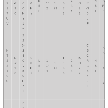
M
1
H
A
2
-2
6
0
1/
1.
0
O
R
B
4.
S
RI
1
9
0
H
2
79
7
2
-3
P
5
T
4
7
0
H
z
3
2
0
U
z
μ
V
1
F
~
2
2
0-
C
A
N
2
S
S
T
4
C
R
5
1.
IS
H
2
0
L
1
2
R
H
-2
0
1.
1
O
R
2
V
B
1/
7.
-1
S
9
H
41
8
2
A
1
5
P
4
8
7.
T
0
z
6
2
E
0
0
5
3
U
H
μ
2
z
F
1
~
2