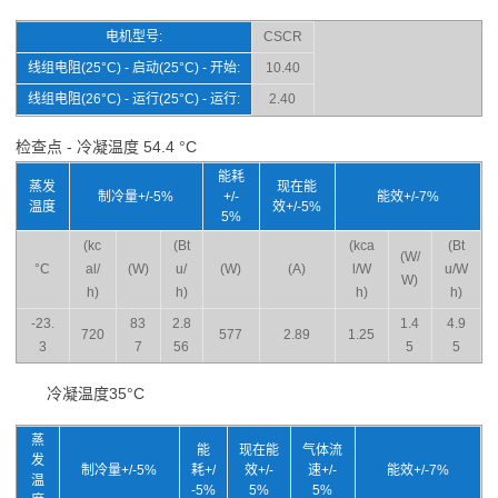
电机型号:
CSCR
线组电阻(25°C) - 启动(25°C) - 开始:
10.40
线组电阻(26°C) - 运行(25°C) - 运行:
2.40
检查点 - 冷凝温度 54.4 °C
能耗
蒸发
现在能
制冷量+/-5%
+/-
能效+/-7%
温度
效+/-5%
5%
(kc
(Bt
(kca
(Bt
(W/
°C
al/
(W)
u/
(W)
(A)
l/W
u/W
W)
h)
h)
h)
h)
-23.
83
2.8
1.4
4.9
720
577
2.89
1.25
3
7
56
5
5
冷凝温度35°C
蒸
能
现在能
气体流
发
制冷量+/-5%
耗+/
效+/-
速+/-
能效+/-7%
温
-5%
5%
5%