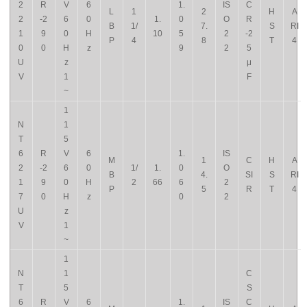
2
R
V
6
1.
IS
C
L
1
2
H
A
2
-2
6
0
1.
0
O
R
B
1/
7.
S
RI
1
9
0
H
10
5
2
-2
P
4
8
T
4
0
0
H
z
9
2
5
U
z
μ
V
1
F
~
1
N
1
T
5
6
R
V
6
1.
IS
M
1
C
H
A
2
-2
6
0
1/
1.
0
O
B
4.
SI
S
RI
1
9
0
H
2
66
6
2
P
5
R
T
4
7
0
H
z
0
2
U
z
V
1
~
1
N
1
C
T
5
S
6
R
V
6
1.
IS
C