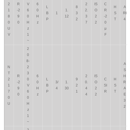
2
R
V
6
2
IS
C
L
8
H
A
1
-2
6
0
1.
2.
O
R
B
1
3
S
RI
8
9
0
H
12
3
2
-2
P
2
T
4
0
0
H
z
7
2
0
U
z
μ
V
1
F
~
2
0
8-
A
N
2
S
T
3
R
6
2
IS
H
2
0
L
9
C
H
-2
0
3/
1.
0.
O
R
1
V
B
2
SI
S
9
H
4
30
4
2
A
7
6
P
1
R
T
0
z
4
2
E
0
0
3
U
H
2
z
1
~